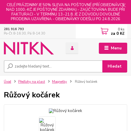
CELÉ PRÁZDNINY JE 50% SLEVA NA POŠTOVNÉ (PŘÍ OBJEDNÁVCE
NAD 1000,-KČ JE POŠTOVNÉ ZDARMA) - ZAÚČTOVÁNA BUDE PŘI
FAKTURACI - V TERMÍNU 13.-21.8. JE Z DŮVODU DOVOLENÉ
PRODEJNA UZAVŘENA - OBJEDNÁVKY ODEŠLU PO 24.8.2026
0
ks
281 916 793
za
0 Kč
Po-Čt 8-16:30, Pá 8-14:30
Menu
Hledat
Úvod
Předlohy na plast
Magnetky
Růžový kočárek
Růžový kočárek