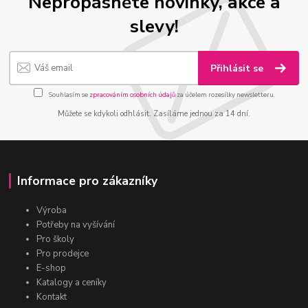
Nepropásněte novinky, akce a
slevy!
Přihlásit se
Souhlasím se
zpracováním osobních údajů
za účelem rozesílky newsletteru.
Můžete se kdykoli odhlásit. Zasíláme jednou za 14 dní.
Informace pro zákazníky
Výroba
Potřeby na vyšívání
Pro školy
Pro prodejce
E-shop
Katalogy a ceníky
Kontakt