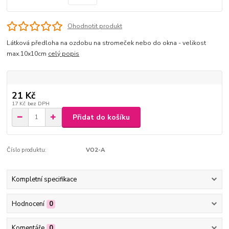
Ohodnotit produkt
Látková předloha na ozdobu na stromeček nebo do okna - velikost
max.10x10cm
celý popis
21 Kč
17 Kč
bez DPH
Přidat do košíku
Číslo produktu:
VO2-A
Kompletní specifikace
Hodnocení
0
Komentáře
0