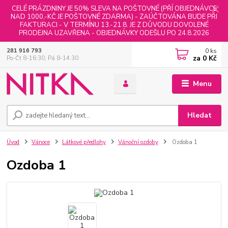
CELÉ PRÁZDNINY JE 50% SLEVA NA POŠTOVNÉ (PŘÍ OBJEDNÁVCE
NAD 1000,-KČ JE POŠTOVNÉ ZDARMA) - ZAÚČTOVÁNA BUDE PŘI
FAKTURACI - V TERMÍNU 13.-21.8. JE Z DŮVODU DOVOLENÉ
PRODEJNA UZAVŘENA - OBJEDNÁVKY ODEŠLU PO 24.8.2026
0
ks
281 916 793
za
0 Kč
Po-Čt 8-16:30, Pá 8-14:30
Menu
Hledat
Úvod
Vánoce
Látkové předlohy
Vánoční ozdoby
Ozdoba 1
Ozdoba 1