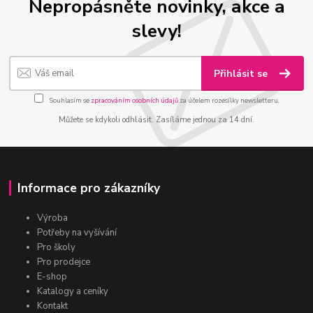
Nepropásněte novinky, akce a
slevy!
Přihlásit se
Souhlasím se
zpracováním osobních údajů
za účelem rozesílky newsletteru.
Můžete se kdykoli odhlásit. Zasíláme jednou za 14 dní.
Informace pro zákazníky
Výroba
Potřeby na vyšívání
Pro školy
Pro prodejce
E-shop
Katalogy a ceníky
Kontakt