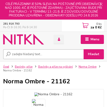
CELÉ PRÁZDNINY JE 50% SLEVA NA POŠTOVNÉ (PŘÍ OBJEDNÁVCE
NAD 1000,-KČ JE POŠTOVNÉ ZDARMA) - ZAÚČTOVÁNA BUDE PŘI
FAKTURACI - V TERMÍNU 13.-21.8. JE Z DŮVODU DOVOLENÉ
PRODEJNA UZAVŘENA - OBJEDNÁVKY ODEŠLU PO 24.8.2026
0
ks
281 916 793
za
0 Kč
Po-Čt 8-16:30, Pá 8-14:30
Menu
Hledat
Úvod
Bavlnky, příze
Bavlnky a příze na vyšívání
Norma Ombre
Norma Ombre - 21162
Norma Ombre - 21162