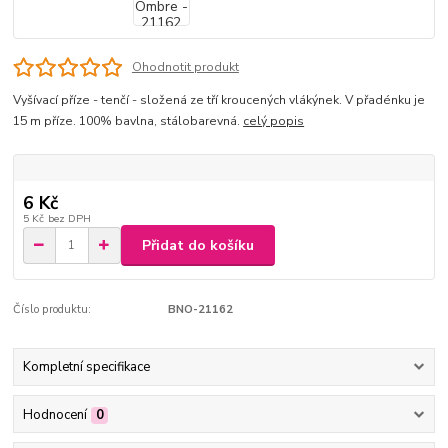
Ohodnotit produkt
Vyšívací příze - tenčí - složená ze tří kroucených vlákýnek. V přadénku je
15 m příze. 100% bavlna, stálobarevná.
celý popis
6 Kč
5 Kč
bez DPH
Přidat do košíku
Číslo produktu:
BNO-21162
Kompletní specifikace
Hodnocení
0