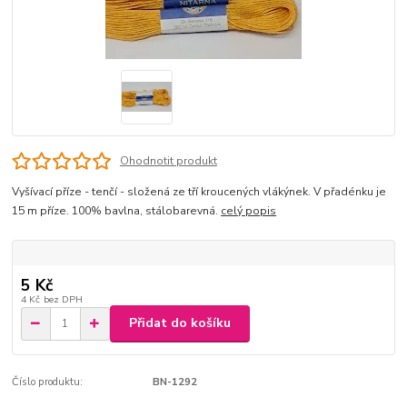
Ohodnotit produkt
Vyšívací příze - tenčí - složená ze tří kroucených vlákýnek. V přadénku je
15 m příze. 100% bavlna, stálobarevná.
celý popis
5 Kč
4 Kč
bez DPH
Přidat do košíku
Číslo produktu:
BN-1292