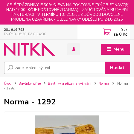
CELÉ PRÁZDNINY JE 50% SLEVA NA POŠTOVNÉ (PŘÍ OBJEDNÁVCE
NAD 1000,-KČ JE POŠTOVNÉ ZDARMA) - ZAÚČTOVÁNA BUDE PŘI
FAKTURACI - V TERMÍNU 13.-21.8. JE Z DŮVODU DOVOLENÉ
PRODEJNA UZAVŘENA - OBJEDNÁVKY ODEŠLU PO 24.8.2026
0
ks
281 916 793
za
0 Kč
Po-Čt 8-16:30, Pá 8-14:30
Menu
Hledat
Úvod
Bavlnky, příze
Bavlnky a příze na vyšívání
Norma
Norma
- 1292
Norma - 1292