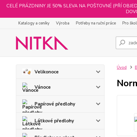
CELÉ PRÁZDNINY JE 50% SLEVA NA POŠTOVNÉ (PŘÍ OBJED
DOVO
Katalogy a ceníky
Výroba
Potřeby na ruční práce
Pro ško
Úvod
B
Velikonoce
Norm
Vánoce
Papírové předlohy
Látkové předlohy