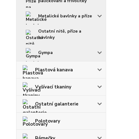
paličkování a frivolitky
Metalické bavlnky a příze
Ostatní nitě, příze a
bavlnky
Gympa
Plastová kanava
Vyšívací tkaniny
Ostatní galanterie
Polotovary
Rámečky