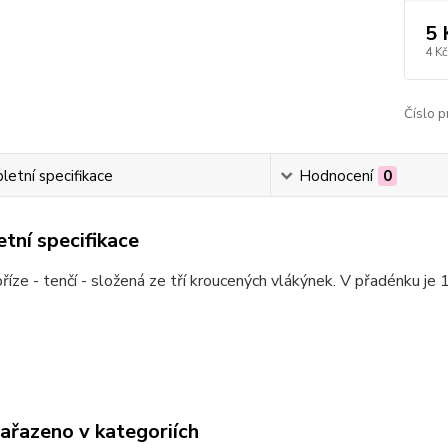
5 
4 Kč
Číslo p
etní specifikace
Hodnocení
0
tní specifikace
příze - tenčí - složená ze tří kroucených vlákýnek. V přadénku j
zařazeno v kategoriích