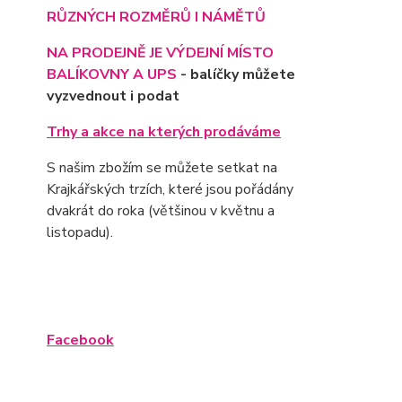
RŮZNÝCH ROZMĚRŮ I NÁMĚTŮ
NA PRODEJNĚ JE VÝD
EJNÍ MÍSTO
BALÍKOVNY A UPS
- balíčky můžete
vyzvednout i podat
Trhy a akce na kterých prodáváme
S našim zbožím se můžete setkat na
Krajkářských trzích, které jsou pořádány
dvakrát do roka (většinou v květnu a
listopadu).
Facebook