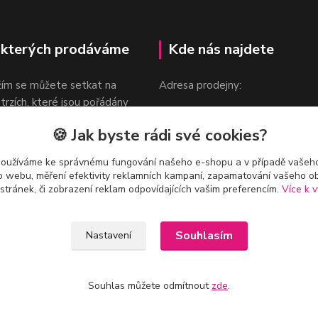
 kterých prodáváme
Kde nás najdete
žím se můžete setkat na
Adresa prodejny:
 trzích, které jsou pořádány
Praha 9, Sokolovská 276/1605
oka.
🍪 Jak byste rádi své cookies?
v blízkosti stanice Metra B -
Českomoravská
používáme ke správnému fungování našeho e-shopu a v případě vašeho
k o webu, měření efektivity reklamních kampaní, zapamatování vašeho o
 stránek, či zobrazení reklam odpovídajících vašim preferencím.
Více k v
Souhlasím
Nastavení
Souhlas můžete odmítnout
zde
.