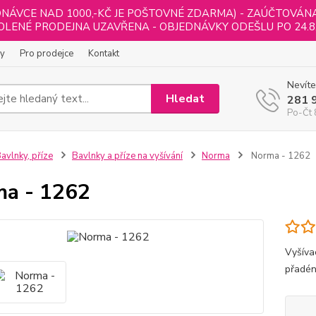
NÁVCE NAD 1000,-KČ JE POŠTOVNÉ ZDARMA) - ZAÚČTOVÁNA B
LENÉ PRODEJNA UZAVŘENA - OBJEDNÁVKY ODEŠLU PO 24.8
ly
Pro prodejce
Kontakt
Nevíte
Hledat
281 
Po-Čt 
avlnky, příze
Bavlnky a příze na vyšívání
Norma
Norma - 1262
a - 1262
Vyšívac
přadén