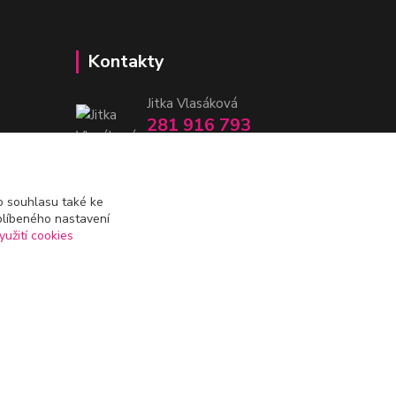
Kontakty
Jitka Vlasáková
281 916 793
Po-Čt 8-16:30, Pá 8-14:30
nitka@nitka.cz
 souhlasu také ke
blíbeného nastavení
yužití cookies
Vytvořeno na
Eshop-rychle.cz