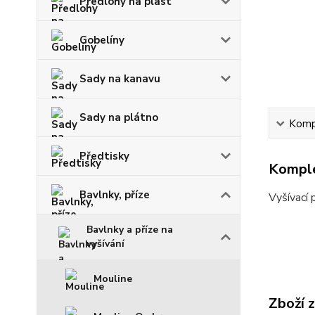
Předlohy na plast
Gobelíny
Sady na kanavu
Sady na plátno
Kompl
Předtisky
Komple
Bavlnky, příze
Vyšívací 
Bavlnky a příze na
vyšívání
Mouline
Zboží 