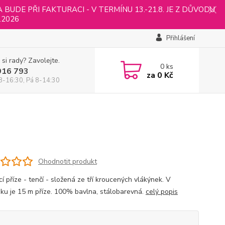
UDE PŘI FAKTURACI - V TERMÍNU 13.-21.8. JE Z DŮVODU
.2026
Přihlášení
 si rady? Zavolejte.
0
ks
916 793
za
0 Kč
8-16:30, Pá 8-14:30
Ohodnotit produkt
í příze - tenčí - složená ze tří kroucených vlákýnek. V
ku je 15 m příze. 100% bavlna, stálobarevná.
celý popis