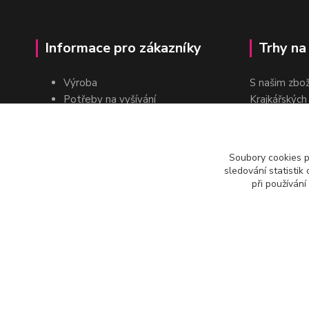
Informace pro zákazníky
Trhy na
Výroba
S našim zbo
Potřeby na vyšívání
Krajkářských
Pro školy
dvakrát do r
Pro prodejce
E-shop
Soubory cookies 
Katalogy a ceníky
sledování statisti
Kontakt
při používání