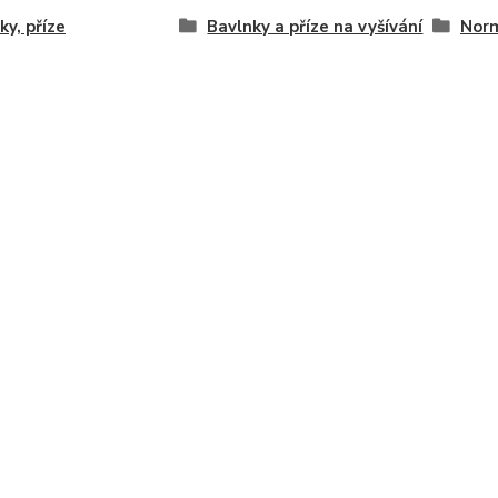
ky, příze
Bavlnky a příze na vyšívání
Nor