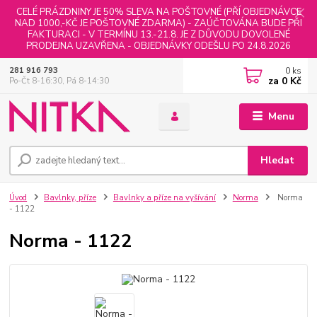
CELÉ PRÁZDNINY JE 50% SLEVA NA POŠTOVNÉ (PŘÍ OBJEDNÁVCE
NAD 1000,-KČ JE POŠTOVNÉ ZDARMA) - ZAÚČTOVÁNA BUDE PŘI
FAKTURACI - V TERMÍNU 13.-21.8. JE Z DŮVODU DOVOLENÉ
PRODEJNA UZAVŘENA - OBJEDNÁVKY ODEŠLU PO 24.8.2026
0
ks
281 916 793
za
0 Kč
Po-Čt 8-16:30, Pá 8-14:30
Menu
Hledat
Úvod
Bavlnky, příze
Bavlnky a příze na vyšívání
Norma
Norma
- 1122
Norma - 1122