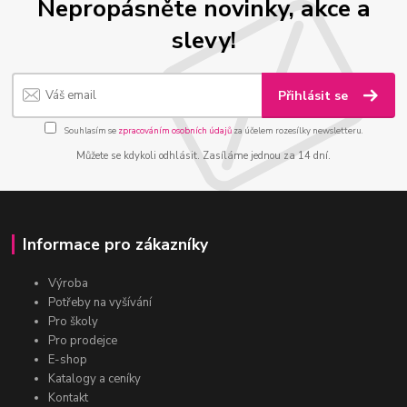
Nepropásněte novinky, akce a
slevy!
Přihlásit se
Souhlasím se
zpracováním osobních údajů
za účelem rozesílky newsletteru.
Můžete se kdykoli odhlásit. Zasíláme jednou za 14 dní.
Informace pro zákazníky
Výroba
Potřeby na vyšívání
Pro školy
Pro prodejce
E-shop
Katalogy a ceníky
Kontakt