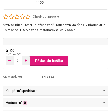
Ohodnotit produkt
Vyšívací příze - tenčí - složená ze tří kroucených vlákýnek. V přadénku je
15 m příze. 100% bavlna, stálobarevná.
celý popis
5 Kč
4 Kč
bez DPH
Přidat do košíku
Číslo produktu:
BN-1122
Kompletní specifikace
Hodnocení
0