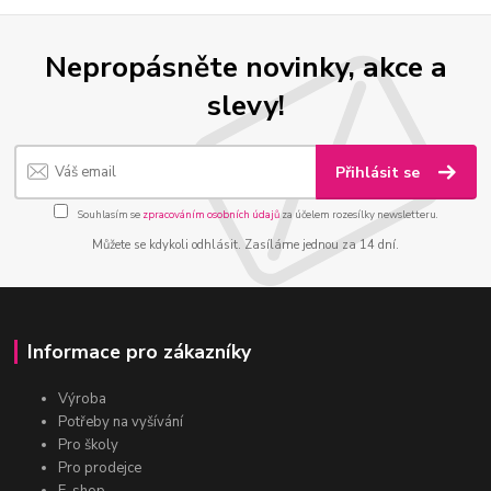
Nepropásněte novinky, akce a
slevy!
Přihlásit se
Souhlasím se
zpracováním osobních údajů
za účelem rozesílky newsletteru.
Můžete se kdykoli odhlásit. Zasíláme jednou za 14 dní.
Informace pro zákazníky
Výroba
Potřeby na vyšívání
Pro školy
Pro prodejce
E-shop