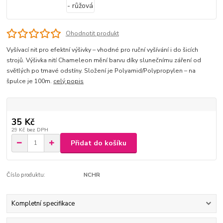
Ohodnotit produkt
Vyšívací nit pro efektní výšivky – vhodné pro ruční vyšívání i do šicích
strojů. Výšivka nití Chameleon mění barvu díky slunečnímu záření od
světlých po tmavé odstíny. Složení je Polyamid/Polypropylen – na
špulce je 100m.
celý popis
35 Kč
29 Kč
bez DPH
Přidat do košíku
Číslo produktu:
NCHR
Kompletní specifikace