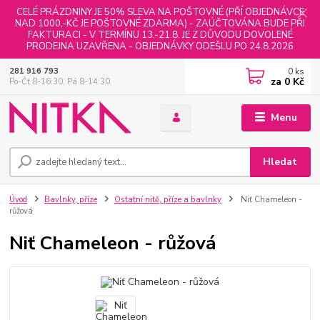
CELÉ PRÁZDNINY JE 50% SLEVA NA POŠTOVNÉ (PŘÍ OBJEDNÁVCE
NAD 1000,-KČ JE POŠTOVNÉ ZDARMA) - ZAÚČTOVÁNA BUDE PŘI
FAKTURACI - V TERMÍNU 13.-21.8. JE Z DŮVODU DOVOLENÉ
PRODEJNA UZAVŘENA - OBJEDNÁVKY ODEŠLU PO 24.8.2026
0
ks
281 916 793
za
0 Kč
Po-Čt 8-16:30, Pá 8-14:30
Menu
Hledat
Úvod
Bavlnky, příze
Ostatní nitě, příze a bavlnky
Niť Chameleon -
růžová
Niť Chameleon - růžová