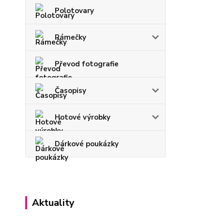
Polotovary
Rámečky
Převod fotografie
Časopisy
Hotové výrobky
Dárkové poukázky
Aktuality