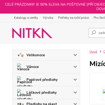
CELÉ PRÁZDNINY JE 50% SLEVA NA POŠTOVNÉ (PŘÍ OBJED
DOVO
Katalogy a ceníky
Výroba
Potřeby na ruční práce
Pro ško
Úvod
O
Velikonoce
Mizí
Vánoce
Papírové předlohy
Látkové předlohy
Předlohy na plast