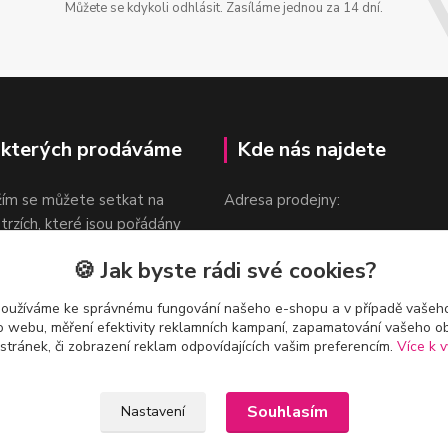
Můžete se kdykoli odhlásit. Zasíláme jednou za 14 dní.
 kterých prodáváme
Kde nás najdete
žím se můžete setkat na
Adresa prodejny:
 trzích, které jsou pořádány
Praha 9, Sokolovská 276/1605
oka.
🍪 Jak byste rádi své cookies?
v blízkosti stanice Metra B -
Českomoravská
používáme ke správnému fungování našeho e-shopu a v případě vašeho
k o webu, měření efektivity reklamních kampaní, zapamatování vašeho o
 stránek, či zobrazení reklam odpovídajících vašim preferencím.
Více k v
Souhlasím
Nastavení