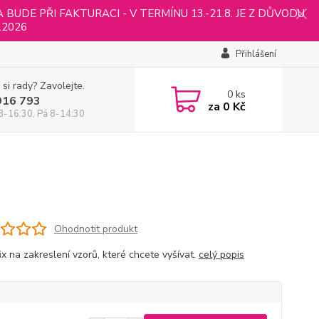
UDE PŘI FAKTURACI - V TERMÍNU 13.-21.8. JE Z DŮVODU
.2026
Přihlášení
 si rady? Zavolejte.
0
ks
916 793
za
0 Kč
8-16:30, Pá 8-14:30
Ohodnotit produkt
fix na zakreslení vzorů, které chcete vyšívat.
celý popis