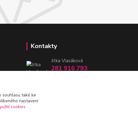
Kontakty
Jitka Vlasáková
281 916 793
Po-Čt 8-16:30, Pá 8-14:30
nitka@nitka.cz
 souhlasu také ke
blíbeného nastavení
yužití cookies