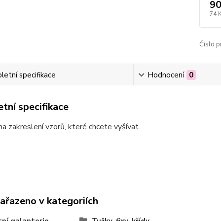
90
74 
Číslo p
etní specifikace
Hodnocení
0
tní specifikace
x na zakreslení vzorů, které chcete vyšívat.
zařazeno v kategoriích