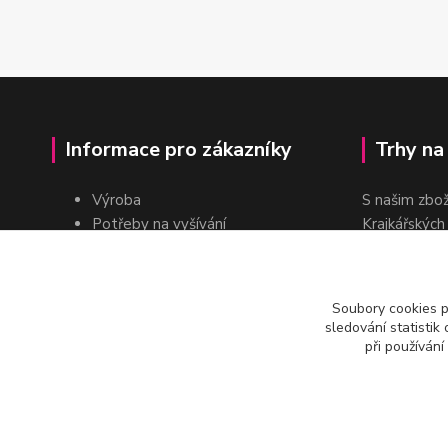
Informace pro zákazníky
Trhy na
Výroba
S našim zbo
Potřeby na vyšívání
Krajkářských
Pro školy
dvakrát do r
Pro prodejce
E-shop
Soubory cookies 
Katalogy a ceníky
sledování statisti
Kontakt
při používání