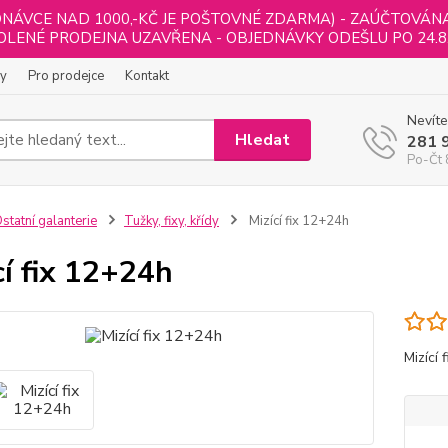
NÁVCE NAD 1000,-KČ JE POŠTOVNÉ ZDARMA) - ZAÚČTOVÁNA B
LENÉ PRODEJNA UZAVŘENA - OBJEDNÁVKY ODEŠLU PO 24.8
ly
Pro prodejce
Kontakt
Nevíte
Hledat
281 
Po-Čt 
statní galanterie
Tužky, fixy, křídy
Mizící fix 12+24h
cí fix 12+24h
Mizící 