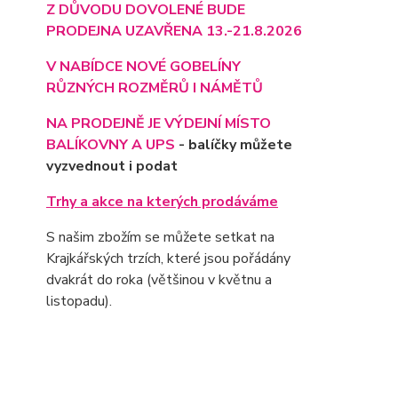
Z DŮVODU DOVOLENÉ BUDE
PRODEJNA UZAVŘENA 13.-21.8.2026
V NABÍDCE NOVÉ GOBELÍNY
RŮZNÝCH ROZMĚRŮ I NÁMĚTŮ
NA PRODEJNĚ JE VÝD
EJNÍ MÍSTO
BALÍKOVNY A UPS
- balíčky můžete
vyzvednout i podat
Trhy a akce na kterých prodáváme
S našim zbožím se můžete setkat na
Krajkářských trzích, které jsou pořádány
dvakrát do roka (většinou v květnu a
listopadu).