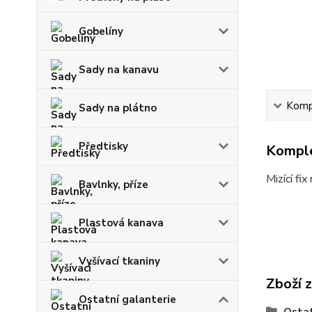
Gobelíny
Sady na kanavu
Kompl
Sady na plátno
Předtisky
Komple
Mizící fi
Bavlnky, příze
Plastová kanava
Vyšívací tkaniny
Zboží 
Ostatní galanterie