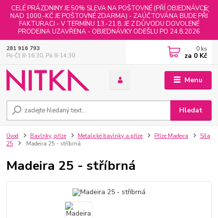
CELÉ PRÁZDNINY JE 50% SLEVA NA POŠTOVNÉ (PŘÍ OBJEDNÁVCE
NAD 1000,-KČ JE POŠTOVNÉ ZDARMA) - ZAÚČTOVÁNA BUDE PŘI
FAKTURACI - V TERMÍNU 13.-21.8. JE Z DŮVODU DOVOLENÉ
PRODEJNA UZAVŘENA - OBJEDNÁVKY ODEŠLU PO 24.8.2026
0
ks
281 916 793
za
0 Kč
Po-Čt 8-16:30, Pá 8-14:30
Menu
Hledat
Úvod
Bavlnky, příze
Metalické bavlnky a příze
Příze Madeira
Síla
25
Madeira 25 - stříbrná
Madeira 25 - stříbrná