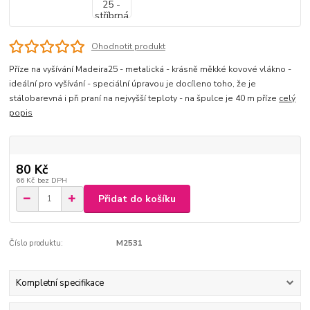
Ohodnotit produkt
Příze na vyšívání Madeira25 - metalická - krásně měkké kovové vlákno -
ideální pro vyšívání - speciální úpravou je docíleno toho, že je
stálobarevná i při praní na nejvyšší teploty - na špulce je 40 m příze
celý
popis
80 Kč
66 Kč
bez DPH
Přidat do košíku
Číslo produktu:
M2531
Kompletní specifikace