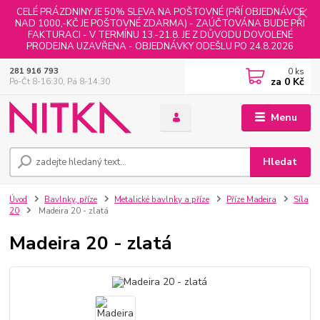
CELÉ PRÁZDNINY JE 50% SLEVA NA POŠTOVNÉ (PŘÍ OBJEDNÁVCE
NAD 1000,-KČ JE POŠTOVNÉ ZDARMA) - ZAÚČTOVÁNA BUDE PŘI
FAKTURACI - V TERMÍNU 13.-21.8. JE Z DŮVODU DOVOLENÉ
PRODEJNA UZAVŘENA - OBJEDNÁVKY ODEŠLU PO 24.8.2026
0
ks
281 916 793
za
0 Kč
Po-Čt 8-16:30, Pá 8-14:30
Menu
Hledat
Úvod
Bavlnky, příze
Metalické bavlnky a příze
Příze Madeira
Síla
20
Madeira 20 - zlatá
Madeira 20 - zlatá