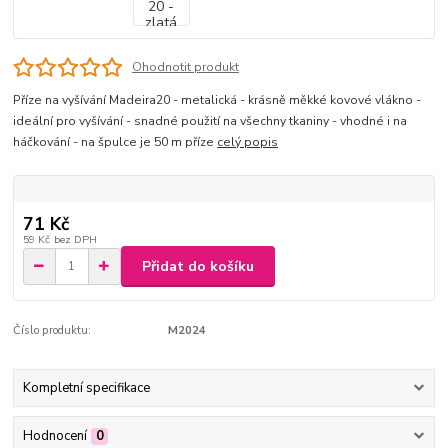
Ohodnotit produkt
Příze na vyšívání Madeira20 - metalická - krásně měkké kovové vlákno -
ideální pro vyšívání - snadné použití na všechny tkaniny - vhodné i na
háčkování - na špulce je 50 m příze
celý popis
71 Kč
59 Kč
bez DPH
Přidat do košíku
Číslo produktu:
M2024
Kompletní specifikace
Hodnocení
0