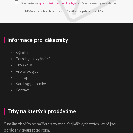
Souhlasím se
zpracováním osobních údajů
za účelem rozesílky newsletteru.
Můžete se kdykoli odhlásit. Zasíláme jednou za 14 dní.
Informace pro zákazníky
Výroba
Potřeby na vyšívání
Pro školy
Pro prodejce
E-shop
Katalogy a ceníky
Kontakt
Trhy na kterých prodáváme
S našim zbožím se můžete setkat na Krajkářských trzích, které jsou
pořádány dvakrát do roka.