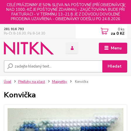
CELÉ PRÁZDNINY JE 50% SLEVA NA POŠTOVNÉ (PŘÍ OBJEDNÁVCE
NAD 1000,-KČ JE POŠTOVNÉ ZDARMA) - ZAÚČTOVÁNA BUDE PŘI
FAKTURACI - V TERMÍNU 13.-21.8. JE Z DŮVODU DOVOLENÉ
PRODEJNA UZAVŘENA - OBJEDNÁVKY ODEŠLU PO 24.8.2026
0
ks
281 916 793
za
0 Kč
Po-Čt 8-16:30, Pá 8-14:30
Menu
Hledat
Úvod
Předlohy na plast
Magnetky
Konvička
Konvička