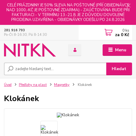
CELÉ PRÁZDNINY JE 50% SLEVA NA POŠTOVNÉ (PŘÍ OBJEDNÁVCE
NAD 1000,-KČ JE POŠTOVNÉ ZDARMA) - ZAÚČTOVÁNA BUDE PŘI
FAKTURACI - V TERMÍNU 13.-21.8. JE Z DŮVODU DOVOLENÉ
PRODEJNA UZAVŘENA - OBJEDNÁVKY ODEŠLU PO 24.8.2026
0
ks
281 916 793
za
0 Kč
Po-Čt 8-16:30, Pá 8-14:30
Menu
Hledat
Úvod
Předlohy na plast
Magnetky
Klokánek
Klokánek