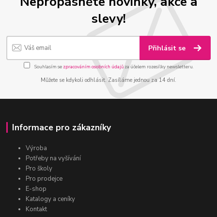
Nepropásněte novinky, akce a
slevy!
Přihlásit se
Souhlasím se
zpracováním osobních údajů
za účelem rozesílky newsletteru.
Můžete se kdykoli odhlásit. Zasíláme jednou za 14 dní.
Informace pro zákazníky
Výroba
Potřeby na vyšívání
Pro školy
Pro prodejce
E-shop
Katalogy a ceníky
Kontakt