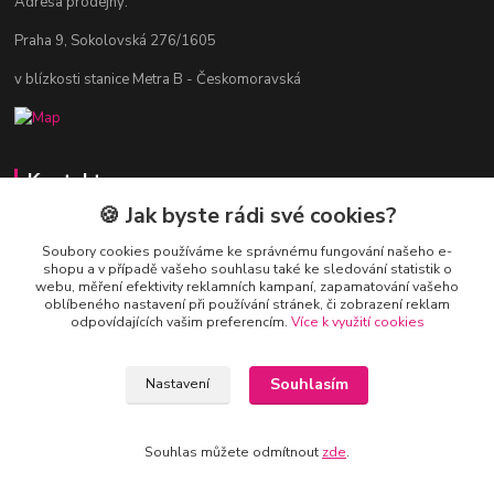
Adresa prodejny:
Praha 9, Sokolovská 276/1605
v blízkosti stanice Metra B - Českomoravská
Kontakty
🍪 Jak byste rádi své cookies?
Jitka Vlasáková
281 916 793
Soubory cookies používáme ke správnému fungování našeho e-
shopu a v případě vašeho souhlasu také ke sledování statistik o
Po-Čt 8-16:30, Pá 8-14:30
webu, měření efektivity reklamních kampaní, zapamatování vašeho
oblíbeného nastavení při používání stránek, či zobrazení reklam
nitka@nitka.cz
odpovídajících vašim preferencím.
Více k využití cookies
Souhlasím
Nastavení
Souhlas můžete odmítnout
zde
.
Vytvořeno na
Eshop-rychle.cz