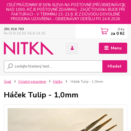
CELÉ PRÁZDNINY JE 50% SLEVA NA POŠTOVNÉ (PŘÍ OBJEDNÁVCE
NAD 1000,-KČ JE POŠTOVNÉ ZDARMA) - ZAÚČTOVÁNA BUDE PŘI
FAKTURACI - V TERMÍNU 13.-21.8. JE Z DŮVODU DOVOLENÉ
PRODEJNA UZAVŘENA - OBJEDNÁVKY ODEŠLU PO 24.8.2026
0
ks
281 916 793
za
0 Kč
Po-Čt 8-16:30, Pá 8-14:30
Menu
Hledat
Úvod
Ostatní galanterie
Háčky
Háček Tulip - 1,0mm
Háček Tulip - 1,0mm