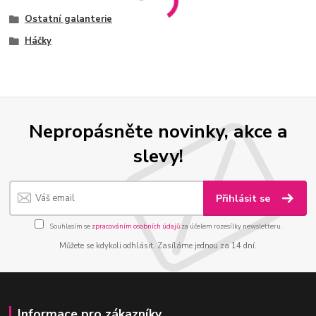
Ostatní galanterie
Háčky
Nepropásněte novinky, akce a
slevy!
Přihlásit se
Souhlasím se
zpracováním osobních údajů
za účelem rozesílky newsletteru.
Můžete se kdykoli odhlásit. Zasíláme jednou za 14 dní.
Informace pro zákazníky