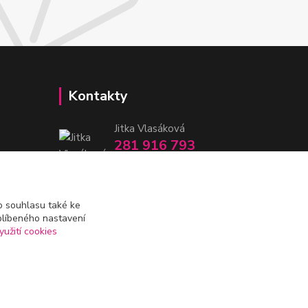
Kontakty
Jitka Vlasáková
281 916 793
Po-Čt 8-16:30, Pá 8-14:30
nitka@nitka.cz
 souhlasu také ke
blíbeného nastavení
yužití cookies