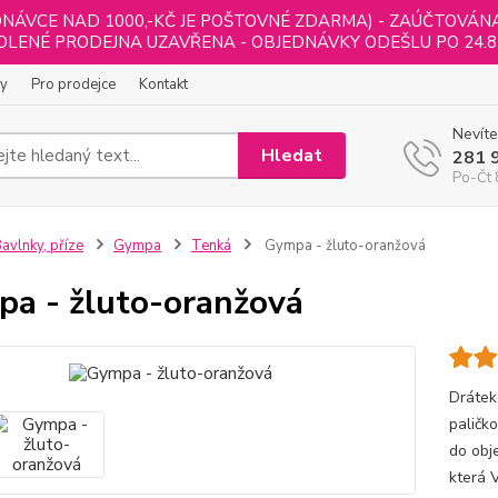
NÁVCE NAD 1000,-KČ JE POŠTOVNÉ ZDARMA) - ZAÚČTOVÁNA B
LENÉ PRODEJNA UZAVŘENA - OBJEDNÁVKY ODEŠLU PO 24.8
ly
Pro prodejce
Kontakt
Nevíte
Hledat
281 
Po-Čt 
avlnky, příze
Gympa
Tenká
Gympa - žluto-oranžová
a - žluto-oranžová
Drátek
paličk
do obj
která 