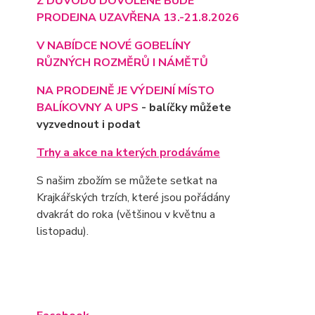
Z DŮVODU DOVOLENÉ BUDE
PRODEJNA UZAVŘENA 13.-21.8.2026
V NABÍDCE NOVÉ GOBELÍNY
RŮZNÝCH ROZMĚRŮ I NÁMĚTŮ
NA PRODEJNĚ JE VÝD
EJNÍ MÍSTO
BALÍKOVNY A UPS
- balíčky můžete
vyzvednout i podat
Trhy a akce na kterých prodáváme
S našim zbožím se můžete setkat na
Krajkářských trzích, které jsou pořádány
dvakrát do roka (většinou v květnu a
listopadu).