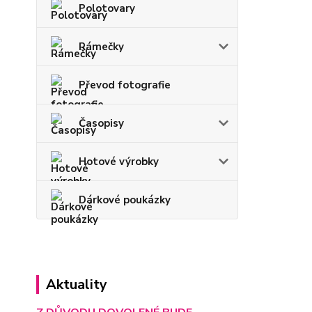
Polotovary
Rámečky
Převod fotografie
Časopisy
Hotové výrobky
Dárkové poukázky
Aktuality