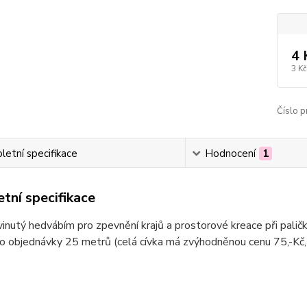
4 
3 Kč
Číslo p
etní specifikace
Hodnocení
1
tní specifikace
inutý hedvábím pro zpevnění krajů a prostorové kreace při paličk
o objednávky 25 metrů (celá cívka má zvýhodněnou cenu 75,-Kč,