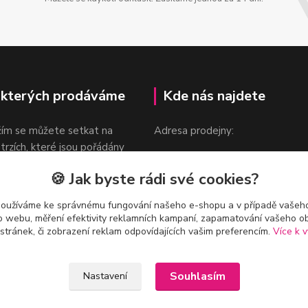
 kterých prodáváme
Kde nás najdete
žím se můžete setkat na
Adresa prodejny:
 trzích, které jsou pořádány
Praha 9, Sokolovská 276/1605
oka.
🍪 Jak byste rádi své cookies?
v blízkosti stanice Metra B -
Českomoravská
používáme ke správnému fungování našeho e-shopu a v případě vašeho
k o webu, měření efektivity reklamních kampaní, zapamatování vašeho o
 stránek, či zobrazení reklam odpovídajících vašim preferencím.
Více k v
Souhlasím
Nastavení