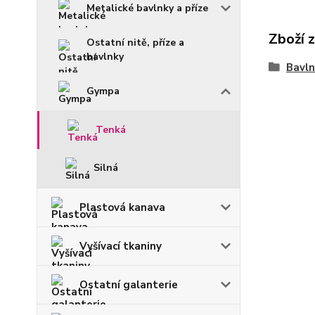
Metalické bavlnky a příze
Zboží 
Ostatní nitě, příze a
bavlnky
Bavln
Gympa
Tenká
Silná
Plastová kanava
Vyšívací tkaniny
Ostatní galanterie