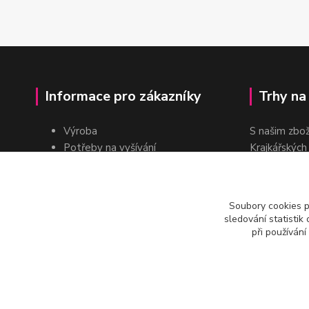
Informace pro zákazníky
Trhy na
Výroba
S našim zbo
Potřeby na vyšívání
Krajkářských
Pro školy
dvakrát do r
Pro prodejce
E-shop
Soubory cookies 
Katalogy a ceníky
sledování statisti
Kontakt
při používání