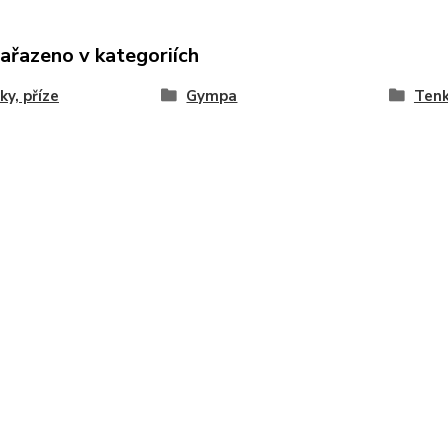
zařazeno v kategoriích
ky, příze
Gympa
Ten