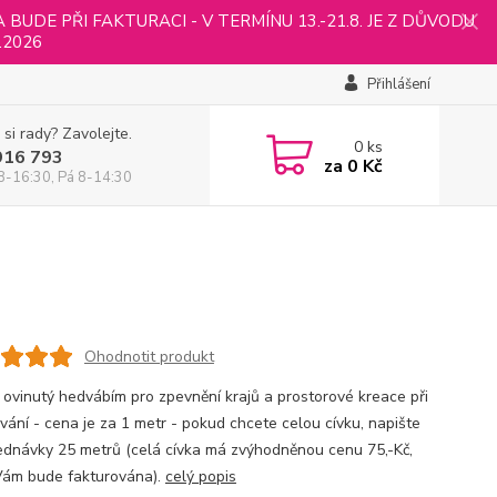
UDE PŘI FAKTURACI - V TERMÍNU 13.-21.8. JE Z DŮVODU
.2026
Přihlášení
 si rady? Zavolejte.
0
ks
916 793
za
0 Kč
8-16:30, Pá 8-14:30
Ohodnotit produkt
 ovinutý hedvábím pro zpevnění krajů a prostorové kreace při
ování - cena je za 1 metr - pokud chcete celou cívku, napište
ednávky 25 metrů (celá cívka má zvýhodněnou cenu 75,-Kč,
Vám bude fakturována).
celý popis