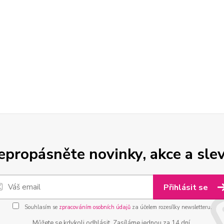
epropásněte novinky, akce a slev
Přihlásit se
Souhlasím se
zpracováním osobních údajů
za účelem rozesílky newsletteru.
Můžete se kdykoli odhlásit. Zasíláme jednou za 14 dní.