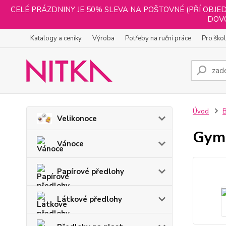
CELÉ PRÁZDNINY JE 50% SLEVA NA POŠTOVNÉ (PŘÍ OBJED
DOVO
Katalogy a ceníky
Výroba
Potřeby na ruční práce
Pro ško
Úvod
B
Velikonoce
Gymp
Vánoce
Papírové předlohy
Látkové předlohy