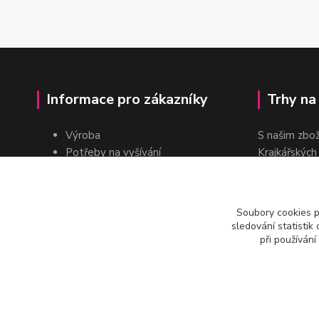
Informace pro zákazníky
Trhy na
Výroba
S našim zbo
Potřeby na vyšívání
Krajkářských
Pro školy
dvakrát do r
Pro prodejce
E-shop
Soubory cookies 
Katalogy a ceníky
sledování statisti
Kontakt
při používání