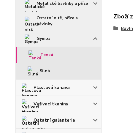
Metalické bavlnky a příze
Zboží 
Ostatní nitě, příze a
bavlnky
Bavln
Gympa
Tenká
Silná
Plastová kanava
Vyšívací tkaniny
Ostatní galanterie