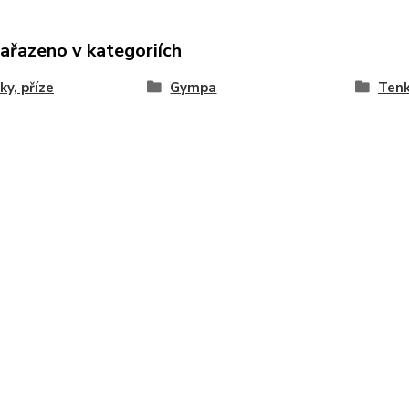
zařazeno v kategoriích
ky, příze
Gympa
Ten