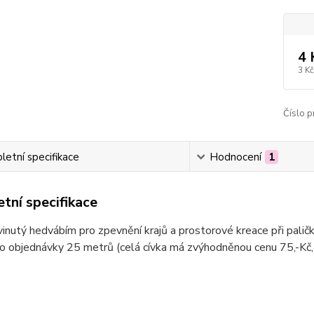
4 
3 Kč
Číslo p
etní specifikace
Hodnocení
1
tní specifikace
inutý hedvábím pro zpevnění krajů a prostorové kreace při paličk
o objednávky 25 metrů (celá cívka má zvýhodněnou cenu 75,-Kč,