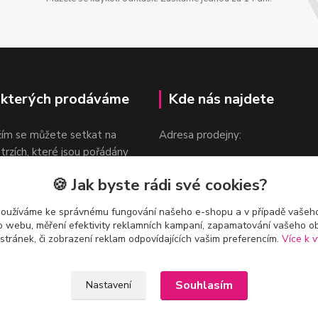
 kterých prodáváme
Kde nás najdete
žím se můžete setkat na
Adresa prodejny:
 trzích, které jsou pořádány
Praha 9, Sokolovská 276/1605
oka.
🍪 Jak byste rádi své cookies?
v blízkosti stanice Metra B -
Českomoravská
používáme ke správnému fungování našeho e-shopu a v případě vašeho
k o webu, měření efektivity reklamních kampaní, zapamatování vašeho o
 stránek, či zobrazení reklam odpovídajících vašim preferencím.
Více k v
Souhlasím
Nastavení