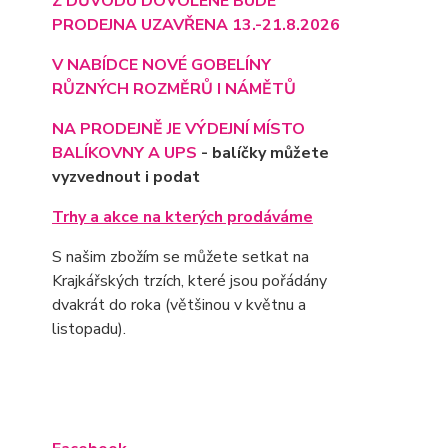
Z DŮVODU DOVOLENÉ BUDE
PRODEJNA UZAVŘENA 13.-21.8.2026
V NABÍDCE NOVÉ GOBELÍNY
RŮZNÝCH ROZMĚRŮ I NÁMĚTŮ
NA PRODEJNĚ JE VÝD
EJNÍ MÍSTO
BALÍKOVNY A UPS
- balíčky můžete
vyzvednout i podat
Trhy a akce na kterých prodáváme
S našim zbožím se můžete setkat na
Krajkářských trzích, které jsou pořádány
dvakrát do roka (většinou v květnu a
listopadu).