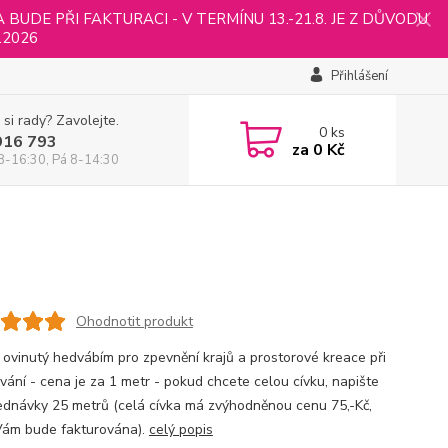
UDE PŘI FAKTURACI - V TERMÍNU 13.-21.8. JE Z DŮVODU
.2026
Přihlášení
 si rady? Zavolejte.
0
ks
916 793
za
0 Kč
8-16:30, Pá 8-14:30
Ohodnotit produkt
 ovinutý hedvábím pro zpevnění krajů a prostorové kreace při
ování - cena je za 1 metr - pokud chcete celou cívku, napište
ednávky 25 metrů (celá cívka má zvýhodněnou cenu 75,-Kč,
Vám bude fakturována).
celý popis