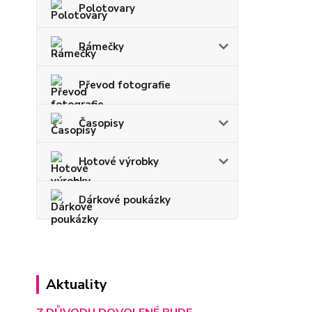
Polotovary
Rámečky
Převod fotografie
Časopisy
Hotové výrobky
Dárkové poukázky
Aktuality