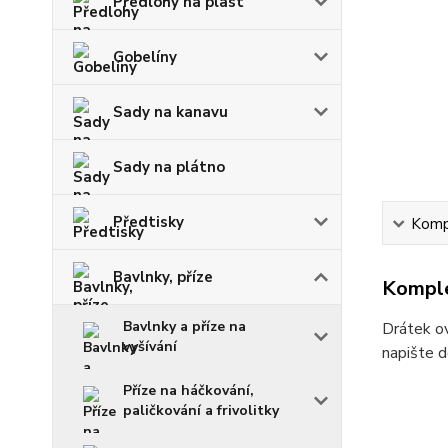
Předlohy na plast
Gobelíny
Sady na kanavu
Sady na plátno
Předtisky
Kompl
Bavlnky, příze
Komple
Bavlnky a příze na
Drátek ov
vyšívání
napište d
Příze na háčkování,
paličkování a frivolitky