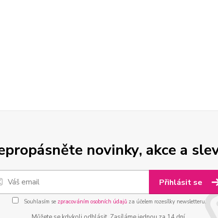
epropásněte novinky, akce a slev
Přihlásit se
Souhlasím se
zpracováním osobních údajů
za účelem rozesílky newsletteru.
Můžete se kdykoli odhlásit. Zasíláme jednou za 14 dní.