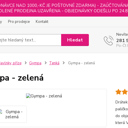
NÁVCE NAD 1000,-KČ JE POŠTOVNÉ ZDARMA) - ZAÚČTOVÁNA B
LENÉ PRODEJNA UZAVŘENA - OBJEDNÁVKY ODEŠLU PO 24.8
ly
Pro prodejce
Kontakt
Nevíte
Hledat
281 
Po-Čt 
avlnky, příze
Gympa
Tenká
Gympa - zelená
a - zelená
Drátek
paličk
do obj
která 