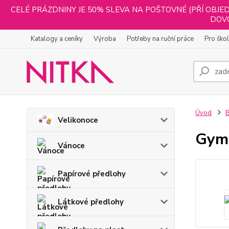
CELÉ PRÁZDNINY JE 50% SLEVA NA POŠTOVNÉ (PŘÍ OBJED
DOVO
Katalogy a ceníky
Výroba
Potřeby na ruční práce
Pro ško
Úvod
B
Velikonoce
Gymp
Vánoce
Papírové předlohy
Látkové předlohy