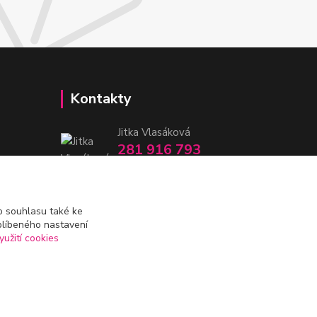
Kontakty
Jitka Vlasáková
281 916 793
Po-Čt 8-16:30, Pá 8-14:30
nitka@nitka.cz
 souhlasu také ke
blíbeného nastavení
yužití cookies