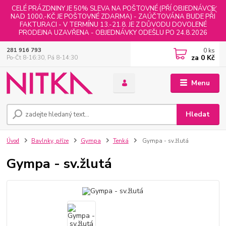
CELÉ PRÁZDNINY JE 50% SLEVA NA POŠTOVNÉ (PŘÍ OBJEDNÁVCE
NAD 1000,-KČ JE POŠTOVNÉ ZDARMA) - ZAÚČTOVÁNA BUDE PŘI
FAKTURACI - V TERMÍNU 13.-21.8. JE Z DŮVODU DOVOLENÉ
PRODEJNA UZAVŘENA - OBJEDNÁVKY ODEŠLU PO 24.8.2026
0
ks
281 916 793
za
0 Kč
Po-Čt 8-16:30, Pá 8-14:30
Menu
Hledat
Úvod
Bavlnky, příze
Gympa
Tenká
Gympa - sv.žlutá
Gympa - sv.žlutá