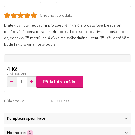
Ohodnotit produkt
Drátek ovinutý hedvábím pro zpevnění krajů a prostorové kreace při
paličkování - cena je za 1 metr - pokud chcete celou cívku, napište do
objednávky 25 metrů (celá cívka má zvýhodněnou cenu 75,-Kč, která Vám
bude fakturována).
celý popis
4 Kč
3 Kč
bez DPH
Přidat do košíku
Číslo produktu:
G - 911737
Kompletní specifikace
Hodnocení
1