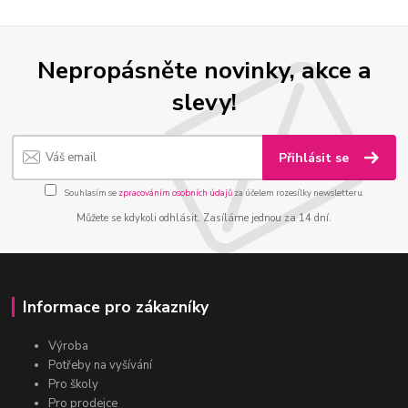
Nepropásněte novinky, akce a
slevy!
Přihlásit se
Souhlasím se
zpracováním osobních údajů
za účelem rozesílky newsletteru.
Můžete se kdykoli odhlásit. Zasíláme jednou za 14 dní.
Informace pro zákazníky
Výroba
Potřeby na vyšívání
Pro školy
Pro prodejce