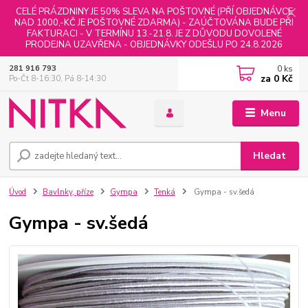
CELÉ PRÁZDNINY JE 50% SLEVA NA POŠTOVNÉ (PŘÍ OBJEDNÁVCE
NAD 1000,-KČ JE POŠTOVNÉ ZDARMA) - ZAÚČTOVÁNA BUDE PŘI
FAKTURACI - V TERMÍNU 13.-21.8. JE Z DŮVODU DOVOLENÉ
PRODEJNA UZAVŘENA - OBJEDNÁVKY ODEŠLU PO 24.8.2026
0
ks
281 916 793
za
0 Kč
Po-Čt 8-16:30, Pá 8-14:30
Menu
Hledat
Úvod
Bavlnky, příze
Gympa
Tenká
Gympa - sv.šedá
Gympa - sv.šedá