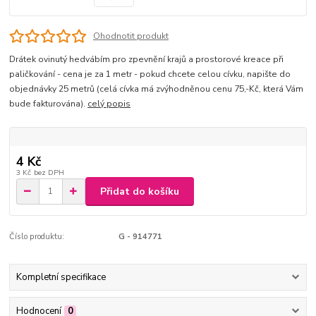
Ohodnotit produkt
Drátek ovinutý hedvábím pro zpevnění krajů a prostorové kreace při
paličkování - cena je za 1 metr - pokud chcete celou cívku, napište do
objednávky 25 metrů (celá cívka má zvýhodněnou cenu 75,-Kč, která Vám
bude fakturována).
celý popis
4 Kč
3 Kč
bez DPH
Přidat do košíku
Číslo produktu:
G - 914771
Kompletní specifikace
Hodnocení
0