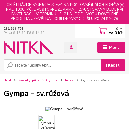
CELÉ PRÁZDNINY JE 50% SLEVA NA POŠTOVNÉ (PŘÍ OBJEDNÁVCE
NAD 1000,-KČ JE POŠTOVNÉ ZDARMA) - ZAÚČTOVÁNA BUDE PŘI
FAKTURACI - V TERMÍNU 13.-21.8. JE Z DŮVODU DOVOLENÉ
PRODEJNA UZAVŘENA - OBJEDNÁVKY ODEŠLU PO 24.8.2026
0
ks
281 916 793
za
0 Kč
Po-Čt 8-16:30, Pá 8-14:30
Menu
Hledat
Úvod
Bavlnky, příze
Gympa
Tenká
Gympa - sv.růžová
Gympa - sv.růžová