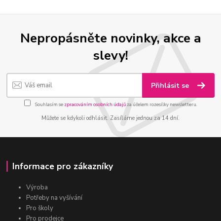
Nepropásněte novinky, akce a
slevy!
Přihlásit se
Souhlasím se
zpracováním osobních údajů
za účelem rozesílky newsletteru.
Můžete se kdykoli odhlásit. Zasíláme jednou za 14 dní.
Informace pro zákazníky
Výroba
Potřeby na vyšívání
Pro školy
Pro prodejce