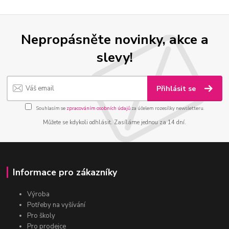
Nepropásněte novinky, akce a
slevy!
Přihlásit se
Souhlasím se
zpracováním osobních údajů
za účelem rozesílky newsletteru.
Můžete se kdykoli odhlásit. Zasíláme jednou za 14 dní.
Informace pro zákazníky
Výroba
Potřeby na vyšívání
Pro školy
Pro prodejce