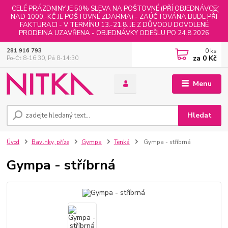
CELÉ PRÁZDNINY JE 50% SLEVA NA POŠTOVNÉ (PŘÍ OBJEDNÁVCE
NAD 1000,-KČ JE POŠTOVNÉ ZDARMA) - ZAÚČTOVÁNA BUDE PŘI
FAKTURACI - V TERMÍNU 13.-21.8. JE Z DŮVODU DOVOLENÉ
PRODEJNA UZAVŘENA - OBJEDNÁVKY ODEŠLU PO 24.8.2026
0
ks
281 916 793
za
0 Kč
Po-Čt 8-16:30, Pá 8-14:30
Menu
Hledat
Úvod
Bavlnky, příze
Gympa
Tenká
Gympa - stříbrná
Gympa - stříbrná