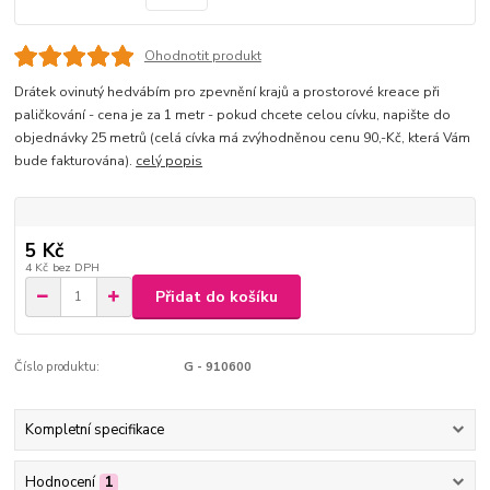
Ohodnotit produkt
Drátek ovinutý hedvábím pro zpevnění krajů a prostorové kreace při
paličkování - cena je za 1 metr - pokud chcete celou cívku, napište do
objednávky 25 metrů (celá cívka má zvýhodněnou cenu 90,-Kč, která Vám
bude fakturována).
celý popis
5 Kč
4 Kč
bez DPH
Přidat do košíku
Číslo produktu:
G - 910600
Kompletní specifikace
Hodnocení
1