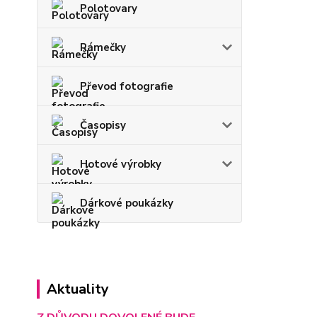
Polotovary
Rámečky
Převod fotografie
Časopisy
Hotové výrobky
Dárkové poukázky
Aktuality