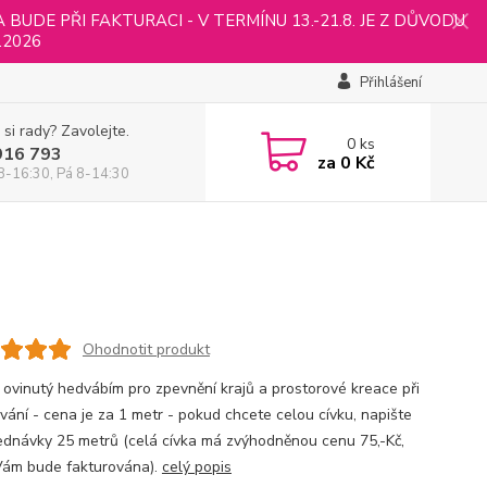
UDE PŘI FAKTURACI - V TERMÍNU 13.-21.8. JE Z DŮVODU
.2026
Přihlášení
 si rady? Zavolejte.
0
ks
916 793
za
0 Kč
8-16:30, Pá 8-14:30
Ohodnotit produkt
 ovinutý hedvábím pro zpevnění krajů a prostorové kreace při
ování - cena je za 1 metr - pokud chcete celou cívku, napište
ednávky 25 metrů (celá cívka má zvýhodněnou cenu 75,-Kč,
Vám bude fakturována).
celý popis