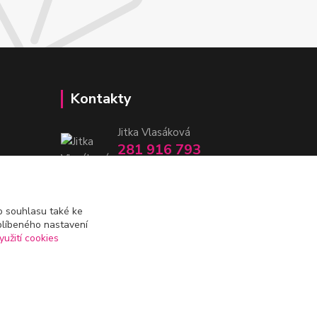
Kontakty
Jitka Vlasáková
281 916 793
Po-Čt 8-16:30, Pá 8-14:30
nitka@nitka.cz
 souhlasu také ke
blíbeného nastavení
yužití cookies