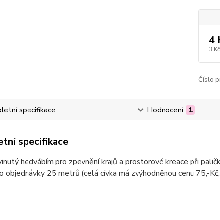
4 
3 Kč
Číslo p
etní specifikace
Hodnocení
1
tní specifikace
inutý hedvábím pro zpevnění krajů a prostorové kreace při paličk
o objednávky 25 metrů (celá cívka má zvýhodněnou cenu 75,-Kč,