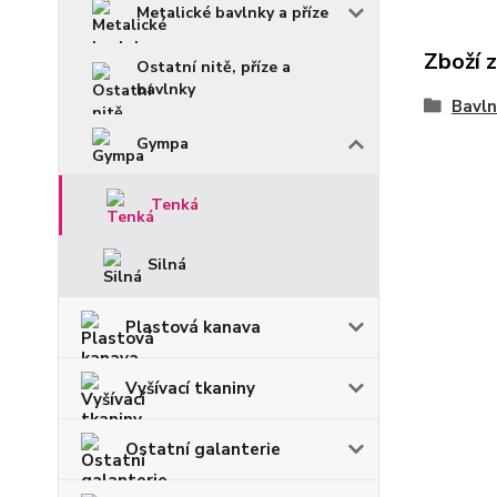
Metalické bavlnky a příze
Zboží 
Ostatní nitě, příze a
bavlnky
Bavln
Gympa
Tenká
Silná
Plastová kanava
Vyšívací tkaniny
Ostatní galanterie