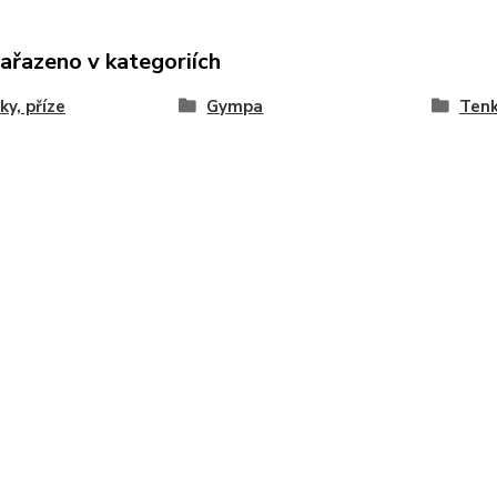
zařazeno v kategoriích
ky, příze
Gympa
Ten