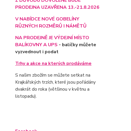
Z DŮVODU DOVOLENÉ BUDE
PRODEJNA UZAVŘENA 13.-21.8.2026
V NABÍDCE NOVÉ GOBELÍNY
RŮZNÝCH ROZMĚRŮ I NÁMĚTŮ
NA PRODEJNĚ JE VÝD
EJNÍ MÍSTO
BALÍKOVNY A UPS
- balíčky můžete
vyzvednout i podat
Trhy a akce na kterých prodáváme
S našim zbožím se můžete setkat na
Krajkářských trzích, které jsou pořádány
dvakrát do roka (většinou v květnu a
listopadu).