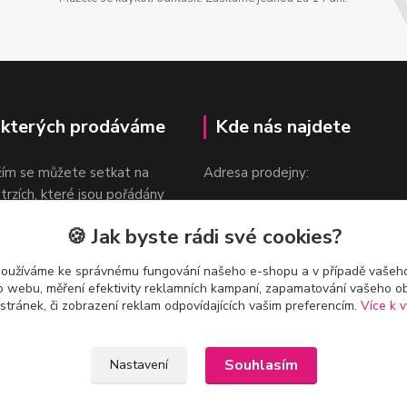
 kterých prodáváme
Kde nás najdete
žím se můžete setkat na
Adresa prodejny:
 trzích, které jsou pořádány
Praha 9, Sokolovská 276/1605
oka.
🍪 Jak byste rádi své cookies?
v blízkosti stanice Metra B -
Českomoravská
používáme ke správnému fungování našeho e-shopu a v případě vašeho
k o webu, měření efektivity reklamních kampaní, zapamatování vašeho o
 stránek, či zobrazení reklam odpovídajících vašim preferencím.
Více k v
Souhlasím
Nastavení