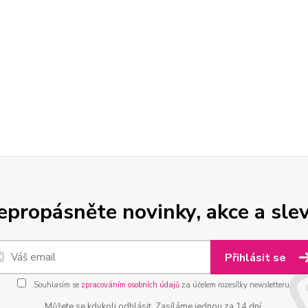
epropásněte novinky, akce a slev
Přihlásit se
Souhlasím se
zpracováním osobních údajů
za účelem rozesílky newsletteru.
Můžete se kdykoli odhlásit. Zasíláme jednou za 14 dní.