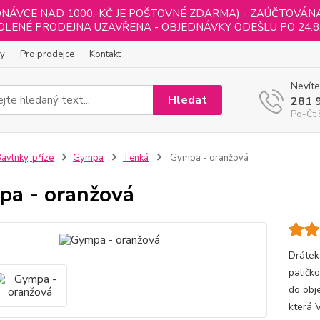
NÁVCE NAD 1000,-KČ JE POŠTOVNÉ ZDARMA) - ZAÚČTOVÁNA B
LENÉ PRODEJNA UZAVŘENA - OBJEDNÁVKY ODEŠLU PO 24.8
ly
Pro prodejce
Kontakt
Nevíte
Hledat
281 
Po-Čt 
avlnky, příze
Gympa
Tenká
Gympa - oranžová
a - oranžová
Drátek
paličk
do obj
která 