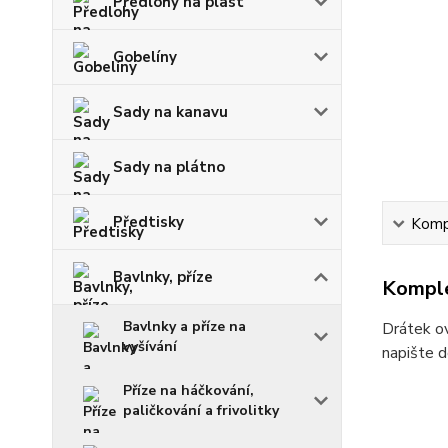
Předlohy na plast
Gobelíny
Sady na kanavu
Sady na plátno
Předtisky
Kompl
Bavlnky, příze
Komple
Bavlnky a příze na
Drátek ov
vyšívání
napište d
Příze na háčkování,
paličkování a frivolitky