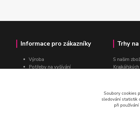
Informace pro zákazníky
Trhy na
Výroba
S našim zbo
Potřeby na vyšívání
Krajkářských
Pro školy
dvakrát do r
Pro prodejce
E-shop
Soubory cookies 
Katalogy a ceníky
sledování statisti
Kontakt
při používání