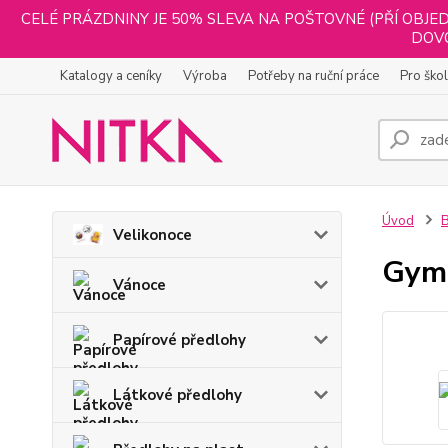
CELÉ PRÁZDNINY JE 50% SLEVA NA POŠTOVNÉ (PŘÍ OBJED
DOVO
Katalogy a ceníky
Výroba
Potřeby na ruční práce
Pro ško
Úvod
B
Velikonoce
Gymp
Vánoce
Papírové předlohy
Látkové předlohy