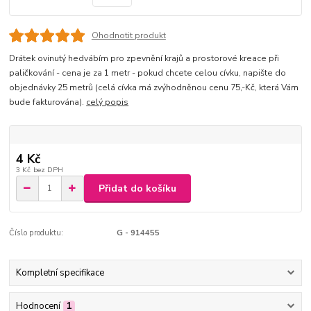
Ohodnotit produkt
Drátek ovinutý hedvábím pro zpevnění krajů a prostorové kreace při
paličkování - cena je za 1 metr - pokud chcete celou cívku, napište do
objednávky 25 metrů (celá cívka má zvýhodněnou cenu 75,-Kč, která Vám
bude fakturována).
celý popis
4 Kč
3 Kč
bez DPH
Přidat do košíku
Číslo produktu:
G - 914455
Kompletní specifikace
Hodnocení
1