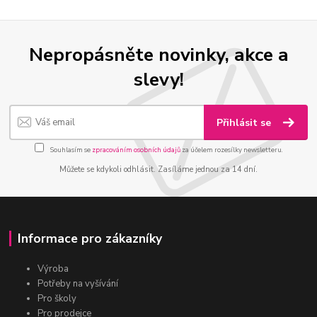
Nepropásněte novinky, akce a
slevy!
Přihlásit se
Souhlasím se
zpracováním osobních údajů
za účelem rozesílky newsletteru.
Můžete se kdykoli odhlásit. Zasíláme jednou za 14 dní.
Informace pro zákazníky
Výroba
Potřeby na vyšívání
Pro školy
Pro prodejce