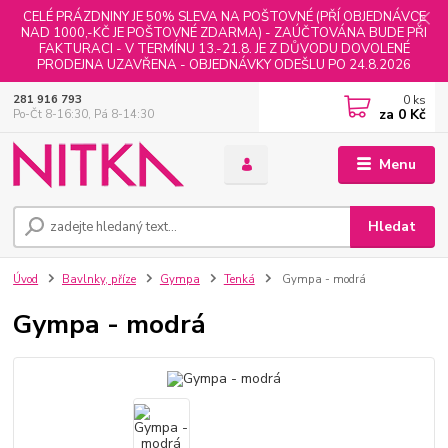
CELÉ PRÁZDNINY JE 50% SLEVA NA POŠTOVNÉ (PŘÍ OBJEDNÁVCE
NAD 1000,-KČ JE POŠTOVNÉ ZDARMA) - ZAÚČTOVÁNA BUDE PŘI
FAKTURACI - V TERMÍNU 13.-21.8. JE Z DŮVODU DOVOLENÉ
PRODEJNA UZAVŘENA - OBJEDNÁVKY ODEŠLU PO 24.8.2026
0
ks
281 916 793
za
0 Kč
Po-Čt 8-16:30, Pá 8-14:30
Menu
Hledat
Úvod
Bavlnky, příze
Gympa
Tenká
Gympa - modrá
Gympa - modrá