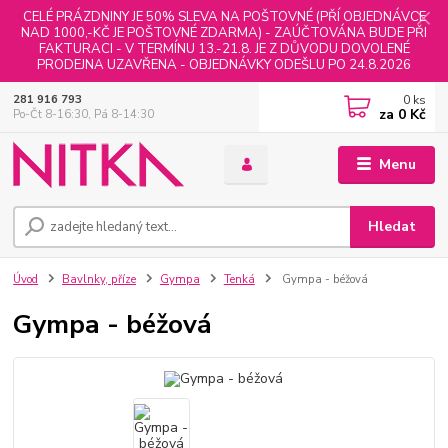
CELÉ PRÁZDNINY JE 50% SLEVA NA POŠTOVNÉ (PŘÍ OBJEDNÁVCE
NAD 1000,-KČ JE POŠTOVNÉ ZDARMA) - ZAÚČTOVÁNA BUDE PŘI
FAKTURACI - V TERMÍNU 13.-21.8. JE Z DŮVODU DOVOLENÉ
PRODEJNA UZAVŘENA - OBJEDNÁVKY ODEŠLU PO 24.8.2026
0
ks
281 916 793
za
0 Kč
Po-Čt 8-16:30, Pá 8-14:30
Menu
Hledat
Úvod
Bavlnky, příze
Gympa
Tenká
Gympa - béžová
Gympa - béžová