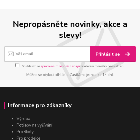
Nepropásněte novinky, akce a
slevy!
Přihlásit se
Souhlasím se
zpracováním osobních údajů
za účelem rozesílky newsletteru.
Můžete se kdykoli odhlásit. Zasíláme jednou za 14 dní.
Informace pro zákazníky
Výroba
Potřeby na vyšívání
Pro školy
Pro prodejce