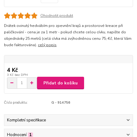
Ohodnotit produkt
Drátek ovinutý hedvábím pro zpevnění krajů a prostorové kreace při
paličkování - cena je za 1 metr - pokud chcete celou cívku, napište do
objednávky 25 metrů (celá cívka má zvýhodněnou cenu 75,-Kč, která Vám
bude fakturována).
celý popis
4 Kč
3 Kč
bez DPH
Přidat do košíku
Číslo produktu:
G - 914756
Kompletní specifikace
Hodnocení
1