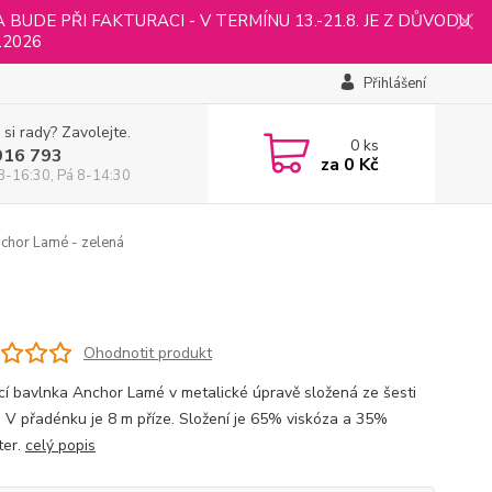
UDE PŘI FAKTURACI - V TERMÍNU 13.-21.8. JE Z DŮVODU
.2026
Přihlášení
 si rady? Zavolejte.
0
ks
916 793
za
0 Kč
8-16:30, Pá 8-14:30
chor Lamé - zelená
Ohodnotit produkt
cí bavlnka Anchor Lamé v metalické úpravě složená ze šesti
. V přadénku je 8 m příze. Složení je 65% viskóza a 35%
ter.
celý popis