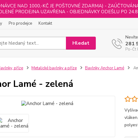
NÁVCE NAD 1000,-KČ JE POŠTOVNÉ ZDARMA) - ZAÚČTOVÁNA B
LENÉ PRODEJNA UZAVŘENA - OBJEDNÁVKY ODEŠLU PO 24.8
ly
Pro prodejce
Kontakt
Nevíte
Hledat
281 
Po-Čt 
avlnky, příze
Metalické bavlnky a příze
Bavlnky Anchor Lamé
An
or Lamé - zelená
Vyšíva
vláken
polyes