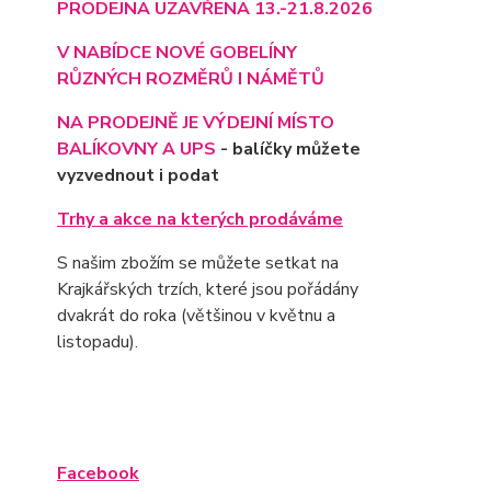
PRODEJNA UZAVŘENA 13.-21.8.2026
V NABÍDCE NOVÉ GOBELÍNY
RŮZNÝCH ROZMĚRŮ I NÁMĚTŮ
NA PRODEJNĚ JE VÝD
EJNÍ MÍSTO
BALÍKOVNY A UPS
- balíčky můžete
vyzvednout i podat
Trhy a akce na kterých prodáváme
S našim zbožím se můžete setkat na
Krajkářských trzích, které jsou pořádány
dvakrát do roka (většinou v květnu a
listopadu).
Facebook