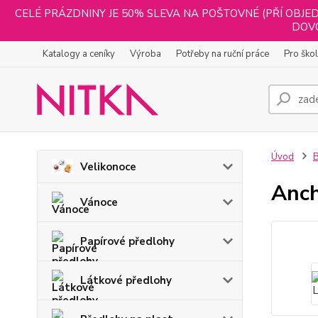
CELÉ PRÁZDNINY JE 50% SLEVA NA POŠTOVNÉ (PŘÍ OBJED
DOVO
Katalogy a ceníky
Výroba
Potřeby na ruční práce
Pro ško
Úvod
B
Velikonoce
Anch
Vánoce
Papírové předlohy
Látkové předlohy