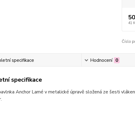
50
41 
Číslo p
etní specifikace
Hodnocení
0
tní specifikace
bavlnka Anchor Lamé v metalické úpravě složená ze šesti vláken
.