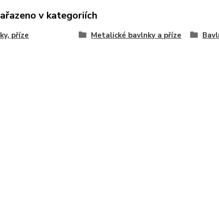
zařazeno v kategoriích
ky, příze
Metalické bavlnky a příze
Bavl