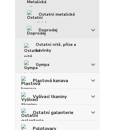
Ostatní metalické
Doprodej
Ostatní nitě, příze a
bavlnky
Gympa
Plastová kanava
Vyšívací tkaniny
Ostatní galanterie
Polotovary