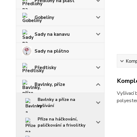
Předlohy na plast
Gobelíny
Sady na kanavu
Sady na plátno
Kompl
Předtisky
Komple
Bavlnky, příze
Vyšívací 
Bavlnky a příze na
polyester
vyšívání
Příze na háčkování,
paličkování a frivolitky