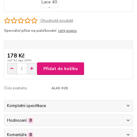
Ohodnotit produkt
Speciální příze na paličkování.
celý popis
178 Kč
147 Kč
bez DPH
Přidat do košíku
Číslo produktu:
AL40-926
Kompletní specifikace
Hodnocení
0
Komentáře
0