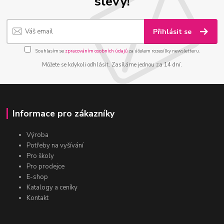
slevy!
Přihlásit se
Souhlasím se
zpracováním osobních údajů
za účelem rozesílky newsletteru.
Můžete se kdykoli odhlásit. Zasíláme jednou za 14 dní.
Informace pro zákazníky
Výroba
Potřeby na vyšívání
Pro školy
Pro prodejce
E-shop
Katalogy a ceníky
Kontakt