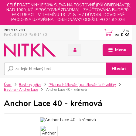
CELÉ PRÁZDNINY JE 50% SLEVA NA POŠTOVNÉ (PŘÍ OBJEDNÁVCE
NAD 1000,-KČ JE POŠTOVNÉ ZDARMA) - ZAÚČTOVÁNA BUDE PŘI
FAKTURACI - V TERMÍNU 13.-21.8. JE Z DŮVODU DOVOLENÉ
PRODEJNA UZAVŘENA - OBJEDNÁVKY ODEŠLU PO 24.8.2026
0
ks
281 916 793
za
0 Kč
Po-Čt 8-16:30, Pá 8-14:30
Menu
Hledat
Úvod
Bavlnky, příze
Příze na háčkování, paličkování a frivolitky
Bavlna - Anchor Lace
Anchor Lace 40 - krémová
Anchor Lace 40 - krémová