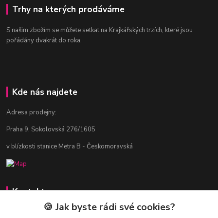
Trhy na kterých prodáváme
S našim zbožím se můžete setkat na Krajkářských trzích, které jsou
pořádány dvakrát do roka.
Kde nás najdete
Adresa prodejny:
Praha 9, Sokolovská 276/1605
v blízkosti stanice Metra B - Českomoravská
Kontakty
🍪 Jak byste rádi své cookies?
Jitka Vlasáková