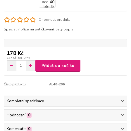
Ohodnotit produkt
Speciální příze na paličkování.
celý popis
178 Kč
147 Kč
bez DPH
Přidat do košíku
Číslo produktu:
AL40-206
Kompletní specifikace
Hodnocení
0
Komentáře
0