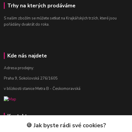
Trhy na kterých prodáváme
S našim zbožím se můžete setkat na Krajkářských trzích, které jsou
pořádány dvakrát do roka.
Kde nás najdete
Adresa prodejny:
Praha 9, Sokolovská 276/1605
v blízkosti stanice Metra B - Českomoravská
Kontakty
🍪 Jak byste rádi své cookies?
Jitka Vlasáková