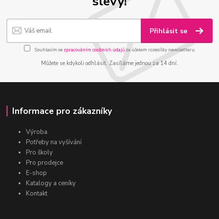
slevy!
Přihlásit se
Souhlasím se
zpracováním osobních údajů
za účelem rozesílky newsletteru.
Můžete se kdykoli odhlásit. Zasíláme jednou za 14 dní.
Informace pro zákazníky
Výroba
Potřeby na vyšívání
Pro školy
Pro prodejce
E-shop
Katalogy a ceníky
Kontakt