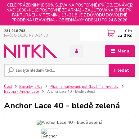
CELÉ PRÁZDNINY JE 50% SLEVA NA POŠTOVNÉ (PŘÍ OBJEDNÁVCE
NAD 1000,-KČ JE POŠTOVNÉ ZDARMA) - ZAÚČTOVÁNA BUDE PŘI
FAKTURACI - V TERMÍNU 13.-21.8. JE Z DŮVODU DOVOLENÉ
PRODEJNA UZAVŘENA - OBJEDNÁVKY ODEŠLU PO 24.8.2026
0
ks
281 916 793
za
0 Kč
Po-Čt 8-16:30, Pá 8-14:30
Menu
Hledat
Úvod
Bavlnky, příze
Příze na háčkování, paličkování a frivolitky
Bavlna - Anchor Lace
Anchor Lace 40 - bledě zelená
Anchor Lace 40 - bledě zelená