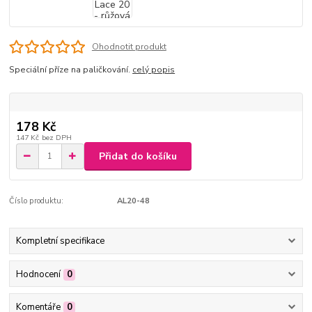
Ohodnotit produkt
Speciální příze na paličkování.
celý popis
178 Kč
147 Kč
bez DPH
Přidat do košíku
Číslo produktu:
AL20-48
Kompletní specifikace
Hodnocení
0
Komentáře
0