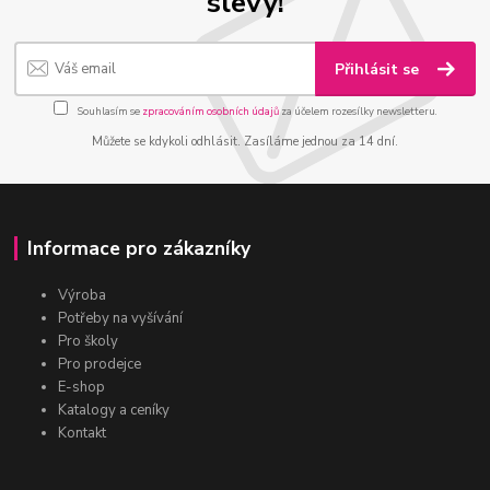
slevy!
Přihlásit se
Souhlasím se
zpracováním osobních údajů
za účelem rozesílky newsletteru.
Můžete se kdykoli odhlásit. Zasíláme jednou za 14 dní.
Informace pro zákazníky
Výroba
Potřeby na vyšívání
Pro školy
Pro prodejce
E-shop
Katalogy a ceníky
Kontakt