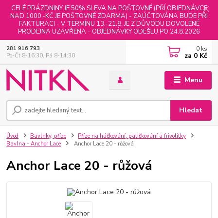
CELÉ PRÁZDNINY JE 50% SLEVA NA POŠTOVNÉ (PŘÍ OBJEDNÁVCE
NAD 1000,-KČ JE POŠTOVNÉ ZDARMA) - ZAÚČTOVÁNA BUDE PŘI
FAKTURACI - V TERMÍNU 13.-21.8. JE Z DŮVODU DOVOLENÉ
PRODEJNA UZAVŘENA - OBJEDNÁVKY ODEŠLU PO 24.8.2026
0
ks
281 916 793
za
0 Kč
Po-Čt 8-16:30, Pá 8-14:30
Menu
Hledat
Úvod
Bavlnky, příze
Příze na háčkování, paličkování a frivolitky
Bavlna - Anchor Lace
Anchor Lace 20 - růžová
Anchor Lace 20 - růžová