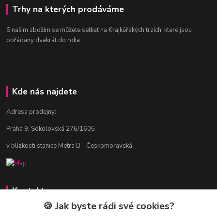
Trhy na kterých prodáváme
S našim zbožím se můžete setkat na Krajkářských trzích, které jsou
pořádány dvakrát do roka.
Kde nás najdete
Adresa prodejny:
Praha 9, Sokolovská 276/1605
v blízkosti stanice Metra B - Českomoravská
Kontakty
🍪 Jak byste rádi své cookies?
Jitka Vlasáková