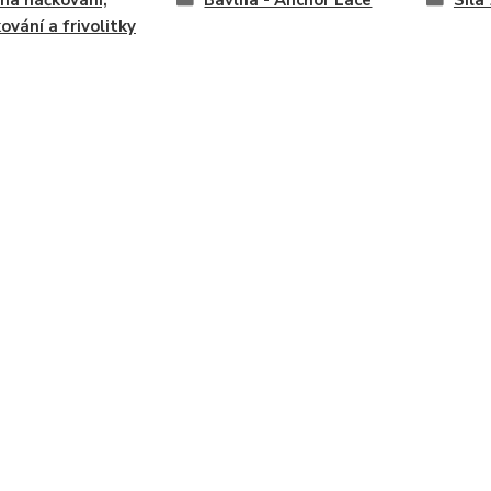
 na háčkování,
Bavlna - Anchor Lace
Síla
kování a frivolitky