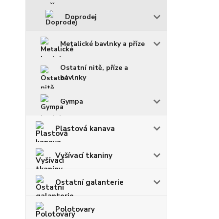
Doprodej
Metalické bavlnky a příze
Ostatní nitě, příze a
bavlnky
Gympa
Plastová kanava
Vyšívací tkaniny
Ostatní galanterie
Polotovary