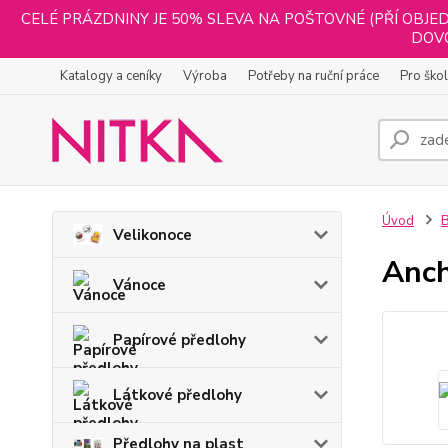
CELÉ PRÁZDNINY JE 50% SLEVA NA POŠTOVNÉ (PŘÍ OBJED
DOVO
Katalogy a ceníky
Výroba
Potřeby na ruční práce
Pro ško
Úvod
B
Velikonoce
Anch
Vánoce
Papírové předlohy
Látkové předlohy
Předlohy na plast