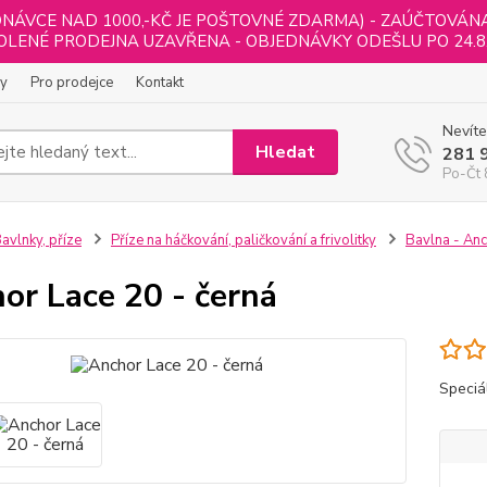
NÁVCE NAD 1000,-KČ JE POŠTOVNÉ ZDARMA) - ZAÚČTOVÁNA B
LENÉ PRODEJNA UZAVŘENA - OBJEDNÁVKY ODEŠLU PO 24.8
ly
Pro prodejce
Kontakt
Nevíte
Hledat
281 
Po-Čt 
avlnky, příze
Příze na háčkování, paličkování a frivolitky
Bavlna - Anc
or Lace 20 - černá
Speciál