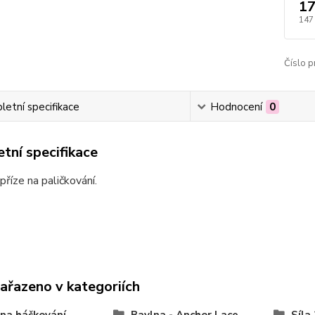
17
147
Číslo p
etní specifikace
Hodnocení
0
tní specifikace
příze na paličkování.
zařazeno v kategoriích