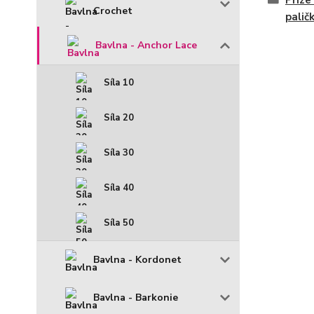
Příze
Crochet
palič
Bavlna - Anchor Lace
Síla 10
Síla 20
Síla 30
Síla 40
Síla 50
Bavlna - Kordonet
Bavlna - Barkonie