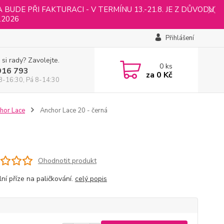
UDE PŘI FAKTURACI - V TERMÍNU 13.-21.8. JE Z DŮVODU
.2026
Přihlášení
 si rady? Zavolejte.
0
ks
916 793
za
0 Kč
8-16:30, Pá 8-14:30
hor Lace
Anchor Lace 20 - černá
Ohodnotit produkt
ní příze na paličkování.
celý popis