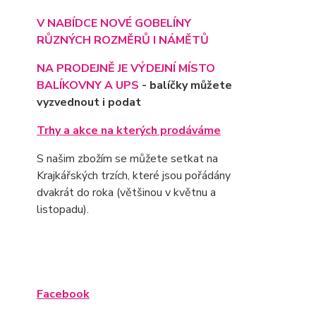
V NABÍDCE NOVÉ GOBELÍNY
RŮZNÝCH ROZMĚRŮ I NÁMĚTŮ
NA PRODEJNĚ JE VÝD
EJNÍ MÍSTO
BALÍKOVNY A UPS
- balíčky můžete
vyzvednout i podat
Trhy a akce na kterých prodáváme
S našim zbožím se můžete setkat na
Krajkářských trzích, které jsou pořádány
dvakrát do roka (většinou v květnu a
listopadu).
Facebook