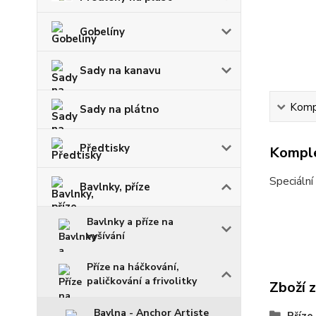
Gobelíny
Sady na kanavu
Kompl
Sady na plátno
Předtisky
Komple
Speciální 
Bavlnky, příze
Bavlnky a příze na
vyšívání
Příze na háčkování,
paličkování a frivolitky
Zboží 
Bavlna - Anchor Artiste