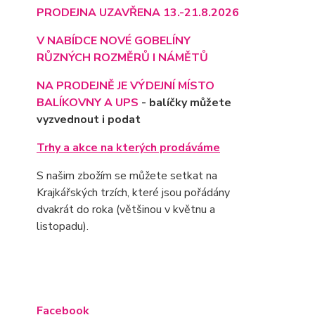
PRODEJNA UZAVŘENA 13.-21.8.2026
V NABÍDCE NOVÉ GOBELÍNY
RŮZNÝCH ROZMĚRŮ I NÁMĚTŮ
NA PRODEJNĚ JE VÝD
EJNÍ MÍSTO
BALÍKOVNY A UPS
- balíčky můžete
vyzvednout i podat
Trhy a akce na kterých prodáváme
S našim zbožím se můžete setkat na
Krajkářských trzích, které jsou pořádány
dvakrát do roka (většinou v květnu a
listopadu).
Facebook