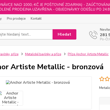
NÁVCE NAD 1000,-KČ JE POŠTOVNÉ ZDARMA) - ZAÚČTOVÁNA B
LENÉ PRODEJNA UZAVŘENA - OBJEDNÁVKY ODEŠLU PO 24.8
ly
Pro prodejce
Kontakt
Nevíte
Hledat
281 
Po-Čt 
avlnky, příze
Metalické bavlnky a příze
Příze Anchor Artiste Metallic
or Artiste Metallic - bronzová
Metali