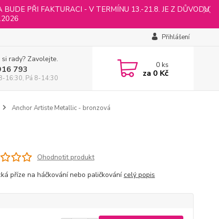
UDE PŘI FAKTURACI - V TERMÍNU 13.-21.8. JE Z DŮVODU
.2026
Přihlášení
 si rady? Zavolejte.
0
ks
916 793
za
0 Kč
8-16:30, Pá 8-14:30
Anchor Artiste Metallic - bronzová
Ohodnotit produkt
cká příze na háčkování nebo paličkování
celý popis