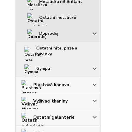
Metalická niť Brillant
Ostatní metalické
Doprodej
Ostatní nitě, příze a
bavlnky
Gympa
Plastová kanava
Vyšívací tkaniny
Ostatní galanterie