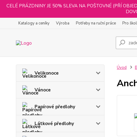
CELÉ PRÁZDNINY JE 50% SLEVA NA POŠTOVNÉ (PŘÍ OBJED
DOVO
Katalogy a ceníky
Výroba
Potřeby na ruční práce
Pro ško
Úvod
B
Velikonoce
Anch
Vánoce
Papírové předlohy
Látkové předlohy