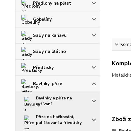
Předlohy na plast
Gobelíny
Sady na kanavu
Kompl
Sady na plátno
Komple
Předtisky
Metalická
Bavlnky, příze
Bavlnky a příze na
vyšívání
Příze na háčkování,
Zboží 
paličkování a frivolitky