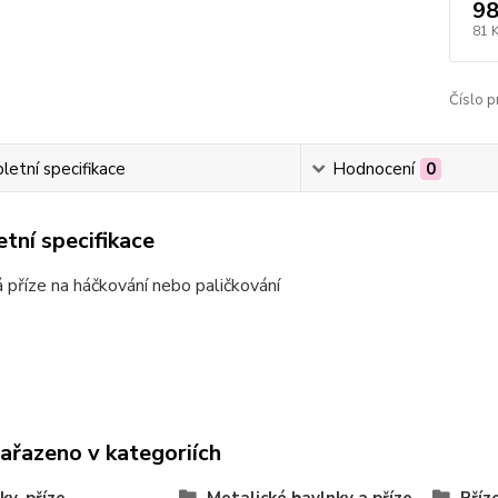
98
81 
Číslo p
etní specifikace
Hodnocení
0
tní specifikace
 příze na háčkování nebo paličkování
zařazeno v kategoriích