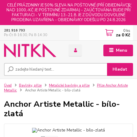
CELÉ PRÁZDNINY JE 50% SLEVA NA POŠTOVNÉ (PŘÍ OBJEDNÁVCE
NAD 1000,-KČ JE POŠTOVNÉ ZDARMA) - ZAÚČTOVÁNA BUDE PŘI
FAKTURACI - V TERMÍNU 13.-21.8. JE Z DŮVODU DOVOLENÉ
PRODEJNA UZAVŘENA - OBJEDNÁVKY ODEŠLU PO 24.8.2026
0
ks
281 916 793
za
0 Kč
Po-Čt 8-16:30, Pá 8-14:30
Menu
Hledat
Úvod
Bavlnky, příze
Metalické bavlnky a příze
Příze Anchor Artiste
Metallic
Anchor Artiste Metallic - bílo-zlatá
Anchor Artiste Metallic - bílo-
zlatá