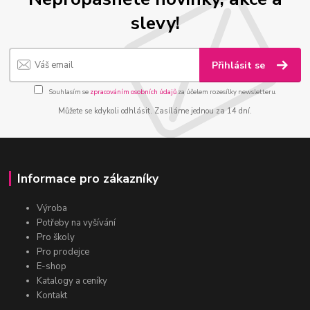
slevy!
Přihlásit se
Souhlasím se
zpracováním osobních údajů
za účelem rozesílky newsletteru.
Můžete se kdykoli odhlásit. Zasíláme jednou za 14 dní.
Informace pro zákazníky
Výroba
Potřeby na vyšívání
Pro školy
Pro prodejce
E-shop
Katalogy a ceníky
Kontakt