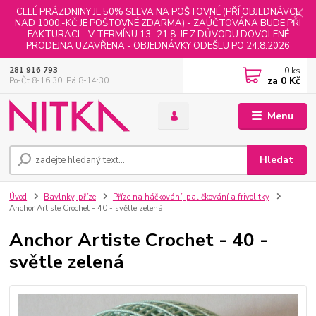
CELÉ PRÁZDNINY JE 50% SLEVA NA POŠTOVNÉ (PŘÍ OBJEDNÁVCE
NAD 1000,-KČ JE POŠTOVNÉ ZDARMA) - ZAÚČTOVÁNA BUDE PŘI
FAKTURACI - V TERMÍNU 13.-21.8. JE Z DŮVODU DOVOLENÉ
PRODEJNA UZAVŘENA - OBJEDNÁVKY ODEŠLU PO 24.8.2026
0
ks
281 916 793
za
0 Kč
Po-Čt 8-16:30, Pá 8-14:30
Menu
Hledat
Úvod
Bavlnky, příze
Příze na háčkování, paličkování a frivolitky
Anchor Artiste Crochet - 40 - světle zelená
Anchor Artiste Crochet - 40 -
světle zelená