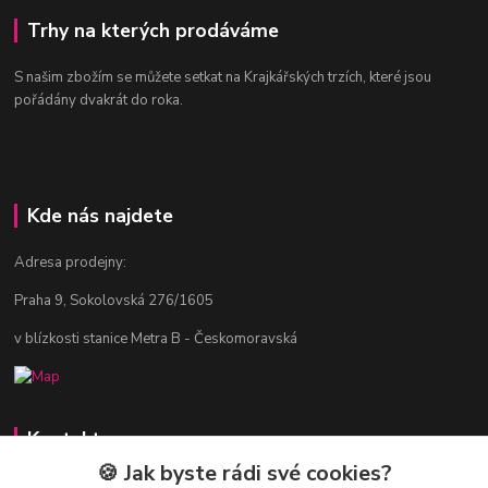
Trhy na kterých prodáváme
S našim zbožím se můžete setkat na Krajkářských trzích, které jsou
pořádány dvakrát do roka.
Kde nás najdete
Adresa prodejny:
Praha 9, Sokolovská 276/1605
v blízkosti stanice Metra B - Českomoravská
Kontakty
🍪 Jak byste rádi své cookies?
Jitka Vlasáková