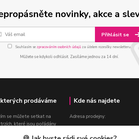
epropásněte novinky, akce a slev
Přihlásit se
Souhlasím se
zpracováním osobních údajů
za účelem rozesílky newsletteru.
Můžete se kdykoli odhlásit. Zasíláme jednou za 14 dní.
 kterých prodáváme
Kde nás najdete
žím se můžete setkat na
Adresa prodejny:
 trzích, které jsou pořádány
Praha 9, Sokolovská 276/1605
oka.
🍪 Jak byste rádi své cookies?