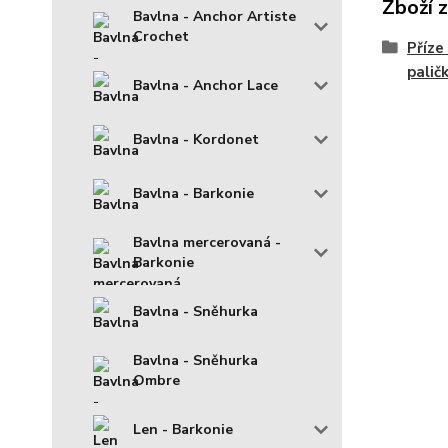
Zboží 
Bavlna - Anchor Artiste
Crochet
Příze
palič
Bavlna - Anchor Lace
Bavlna - Kordonet
Bavlna - Barkonie
Bavlna mercerovaná -
Barkonie
Bavlna - Sněhurka
Bavlna - Sněhurka
Ombre
Len - Barkonie