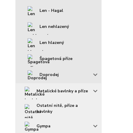
Len - Hagal
Len nehlazený
Len hlazený
Špagetová příze
Doprodej
Metalické bavlnky a příze
Ostatní nitě, příze a
bavlnky
Gympa