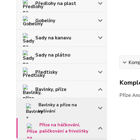
Předlohy na plast
Gobelíny
Sady na kanavu
Sady na plátno
Kompl
Předtisky
Komple
Bavlnky, příze
Příze Anc
Bavlnky a příze na
vyšívání
Příze na háčkování,
paličkování a frivolitky