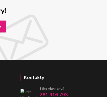
y!
Kontakty
Jitka Vlasáková
281 916 793
Po-Čt 8-16:30, Pá 8-14:30