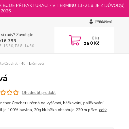
UDE PŘI FAKTURACI - V TERMÍNU 13.-21.8. JE Z DŮVODU
.2026
Přihlášení
 si rady? Zavolejte.
0
ks
916 793
za
0 Kč
8-16:30, Pá 8-14:30
te Crochet - 40 - krémová
vá
Ohodnotit produkt
Anchor Crochet určená na vyšívání, háčkování, paličkování.
ál je 100% bavlna, 20g klubíčko obsahuje 220 m příze.
celý