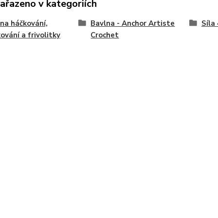
zařazeno v kategoriích
 na háčkování,
Bavlna - Anchor Artiste
Síla
kování a frivolitky
Crochet