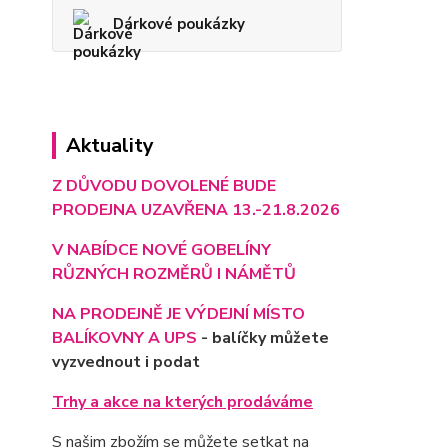
Dárkové poukázky
Aktuality
Z DŮVODU DOVOLENÉ BUDE
PRODEJNA UZAVŘENA 13.-21.8.2026
V NABÍDCE NOVÉ GOBELÍNY
RŮZNÝCH ROZMĚRŮ I NÁMĚTŮ
NA PRODEJNĚ JE VÝD
EJNÍ MÍSTO
BALÍKOVNY A UPS
- balíčky můžete
vyzvednout i podat
Trhy a akce na kterých prodáváme
S našim zbožím se můžete setkat na