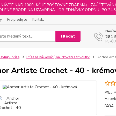
NÁVCE NAD 1000,-KČ JE POŠTOVNÉ ZDARMA) - ZAÚČTOVÁNA B
LENÉ PRODEJNA UZAVŘENA - OBJEDNÁVKY ODEŠLU PO 24.8
ly
Pro prodejce
Kontakt
Nevíte
Hledat
281 
Po-Čt 
avlnky, příze
Příze na háčkování, paličkování a frivolitky
Anchor Artis
or Artiste Crochet - 40 - krémo
Příze 
Materi
popis