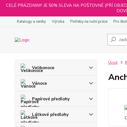
CELÉ PRÁZDNINY JE 50% SLEVA NA POŠTOVNÉ (PŘÍ OBJED
DOVO
Katalogy a ceníky
Výroba
Potřeby na ruční práce
Pro ško
Úvod
B
Velikonoce
Anch
Vánoce
Papírové předlohy
Látkové předlohy