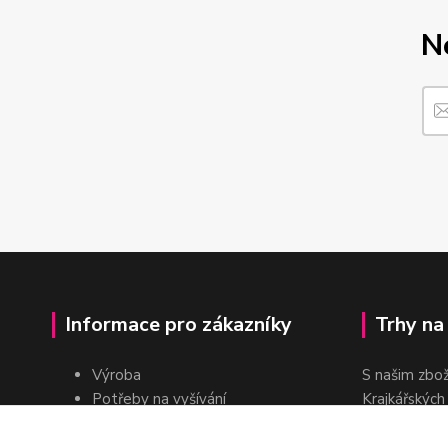
N
Informace pro zákazníky
Trhy na
Výroba
S našim zbo
Potřeby na vyšívání
Krajkářských
Pro školy
dvakrát do r
Pro prodejce