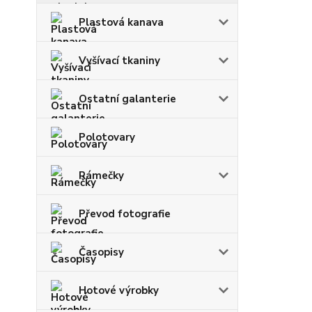
Plastová kanava
Vyšívací tkaniny
Ostatní galanterie
Polotovary
Rámečky
Převod fotografie
Časopisy
Hotové výrobky