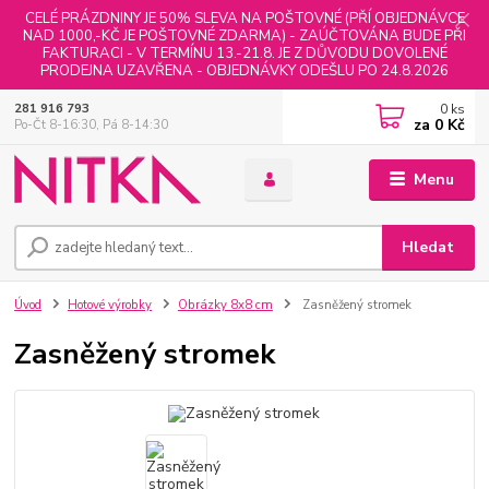
CELÉ PRÁZDNINY JE 50% SLEVA NA POŠTOVNÉ (PŘÍ OBJEDNÁVCE
NAD 1000,-KČ JE POŠTOVNÉ ZDARMA) - ZAÚČTOVÁNA BUDE PŘI
FAKTURACI - V TERMÍNU 13.-21.8. JE Z DŮVODU DOVOLENÉ
PRODEJNA UZAVŘENA - OBJEDNÁVKY ODEŠLU PO 24.8.2026
0
ks
281 916 793
za
0 Kč
Po-Čt 8-16:30, Pá 8-14:30
Menu
Hledat
Úvod
Hotové výrobky
Obrázky 8x8 cm
Zasněžený stromek
Zasněžený stromek