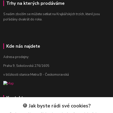
Trhy na kterých prodáváme
S našim zbožím se můžete setkat na Krajkářských trzích, které jsou
pořádány dvakrát do roka.
Kde nás najdete
Adresa prodejny:
Praha 9, Sokolovská 276/1605
v blízkosti stanice Metra B - Českomoravská
Kontakty
🍪 Jak byste rádi své cookies?
Jitka Vlasáková