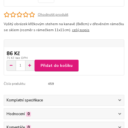
Ohodnotit produkt
Vyšitý obrázek křížkovým stehem na kanavě (8x8cm) v dřevěném rámečku
se sklem (rozměr s rámečkem 11x11cm).
celý popis
86 Kč
71 Kč
bez DPH
Přidat do košíku
Číslo produktu:
459
Kompletní specifikace
Hodnocení
0
Komentáře
0