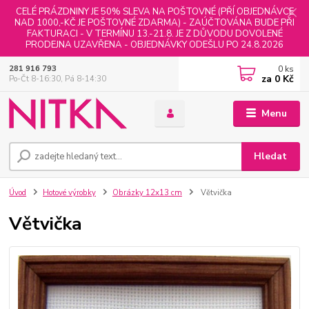
CELÉ PRÁZDNINY JE 50% SLEVA NA POŠTOVNÉ (PŘÍ OBJEDNÁVCE
NAD 1000,-KČ JE POŠTOVNÉ ZDARMA) - ZAÚČTOVÁNA BUDE PŘI
FAKTURACI - V TERMÍNU 13.-21.8. JE Z DŮVODU DOVOLENÉ
PRODEJNA UZAVŘENA - OBJEDNÁVKY ODEŠLU PO 24.8.2026
0
ks
281 916 793
za
0 Kč
Po-Čt 8-16:30, Pá 8-14:30
Menu
Hledat
Úvod
Hotové výrobky
Obrázky 12x13 cm
Větvička
Větvička