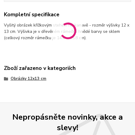
Kompletní specifikace
Vyšitý obrázek křížkovým stehem na kanavě - rozměr výšivky 12 x
13 cm. Výšivka je v dřevěném rámečku hnědé barvy se sklem
(celkový rozměr rámečku je 14,6 x 15,8 cm).
Zboží zařazeno v kategoriích
Obrázky 12x13 cm
Nepropásněte novinky, akce a
slevy!