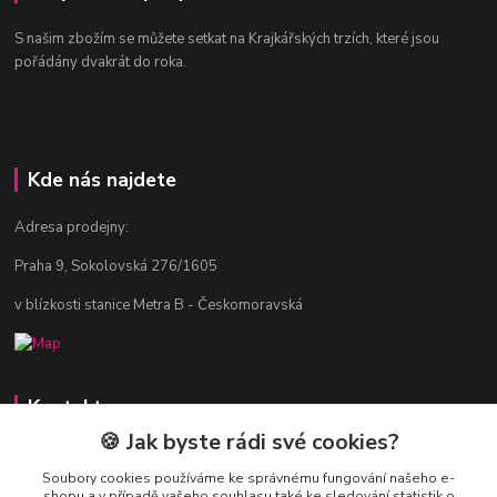
S našim zbožím se můžete setkat na Krajkářských trzích, které jsou
pořádány dvakrát do roka.
Kde nás najdete
Adresa prodejny:
Praha 9, Sokolovská 276/1605
v blízkosti stanice Metra B - Českomoravská
Kontakty
🍪 Jak byste rádi své cookies?
Jitka Vlasáková
281 916 793
Soubory cookies používáme ke správnému fungování našeho e-
shopu a v případě vašeho souhlasu také ke sledování statistik o