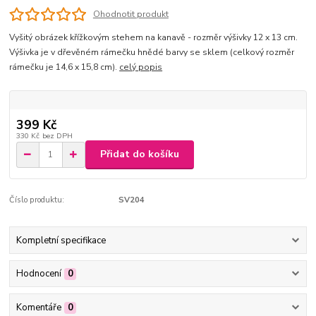
Ohodnotit produkt
Vyšitý obrázek křížkovým stehem na kanavě - rozměr výšivky 12 x 13 cm.
Výšivka je v dřevěném rámečku hnědé barvy se sklem (celkový rozměr
rámečku je 14,6 x 15,8 cm).
celý popis
399 Kč
330 Kč
bez DPH
Přidat do košíku
Číslo produktu:
SV204
Kompletní specifikace
Hodnocení
0
Komentáře
0