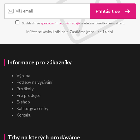
Přihlásit se
Souhlasím se
zpracováním osobních údajů
za účelem rozesílky newsletteru.
Můžete se kdykoli odhlásit. Zasíláme jednou za 14 dní.
Informace pro zákazníky
Výroba
Potřeby na vyšívání
Pro školy
Pro prodejce
E-shop
Katalogy a ceníky
Kontakt
Trhy na kterých prodáváme