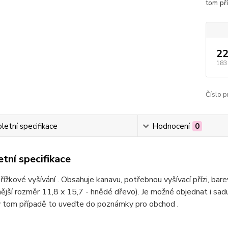
tom př
22
183
Číslo p
etní specifikace
Hodnocení
0
tní specifikace
řížkové vyšívání . Obsahuje kanavu, potřebnou vyšívací přízi, bar
ější rozměr 11,8 x 15,7 - hnědé dřevo). Je možné objednat i sa
v tom případě to uveďte do poznámky pro obchod .