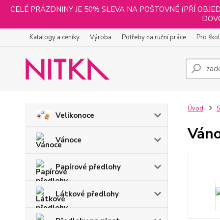
CELÉ PRÁZDNINY JE 50% SLEVA NA POŠTOVNÉ (PŘÍ OBJED
DOVO
Katalogy a ceníky
Výroba
Potřeby na ruční práce
Pro ško
Úvod
S
Velikonoce
Váno
Vánoce
Papírové předlohy
Látkové předlohy