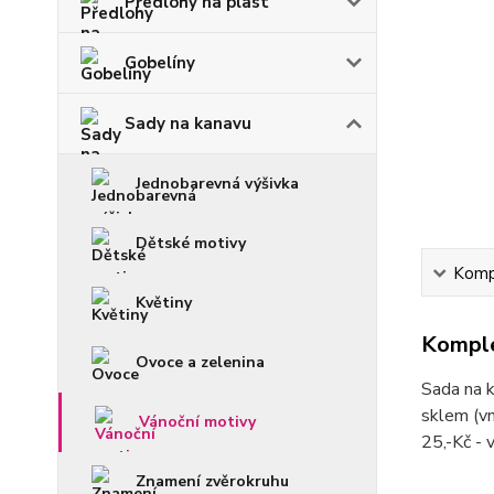
Předlohy na plast
Gobelíny
Sady na kanavu
Jednobarevná výšivka
Dětské motivy
Kompl
Květiny
Komple
Ovoce a zelenina
Sada na k
sklem (vn
Vánoční motivy
25,-Kč - 
Znamení zvěrokruhu