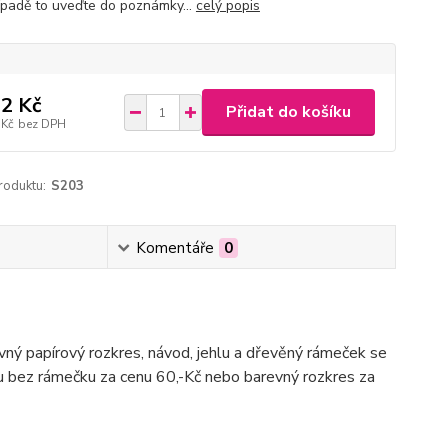
ípadě to uveďte do poznámky...
celý popis
2 Kč
Přidat do košíku
 Kč
bez DPH
roduktu:
S203
Komentáře
0
evný papírový rozkres, návod, jehlu a dřevěný rámeček se
du bez rámečku za cenu 60,-Kč nebo barevný rozkres za