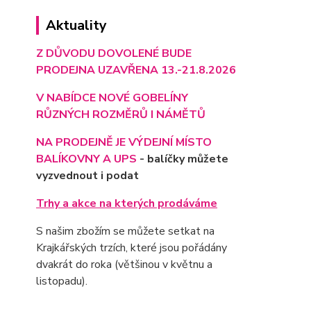
Aktuality
Z DŮVODU DOVOLENÉ BUDE
PRODEJNA UZAVŘENA 13.-21.8.2026
V NABÍDCE NOVÉ GOBELÍNY
RŮZNÝCH ROZMĚRŮ I NÁMĚTŮ
NA PRODEJNĚ JE VÝD
EJNÍ MÍSTO
BALÍKOVNY A UPS
- balíčky můžete
vyzvednout i podat
Trhy a akce na kterých prodáváme
S našim zbožím se můžete setkat na
Krajkářských trzích, které jsou pořádány
dvakrát do roka (většinou v květnu a
listopadu).