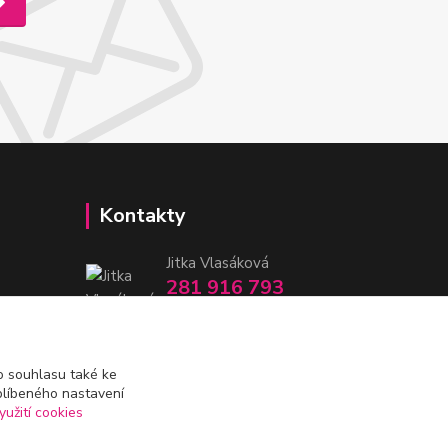
Kontakty
Jitka Vlasáková
281 916 793
Po-Čt 8-16:30, Pá 8-14:30
nitka@nitka.cz
 souhlasu také ke
blíbeného nastavení
yužití cookies