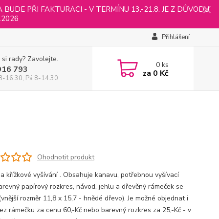
UDE PŘI FAKTURACI - V TERMÍNU 13.-21.8. JE Z DŮVODU
.2026
Přihlášení
 si rady? Zavolejte.
0
ks
916 793
za
0 Kč
8-16:30, Pá 8-14:30
Ohodnotit produkt
a křížkové vyšívání . Obsahuje kanavu, potřebnou vyšívací
 barevný papírový rozkres, návod, jehlu a dřevěný rámeček se
(vnější rozměr 11,8 x 15,7 - hnědé dřevo). Je možné objednat i
ez rámečku za cenu 60,-Kč nebo barevný rozkres za 25,-Kč - v