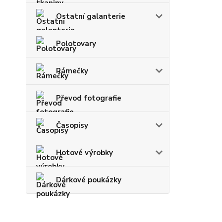
Ostatní galanterie
Polotovary
Rámečky
Převod fotografie
Časopisy
Hotové výrobky
Dárkové poukázky