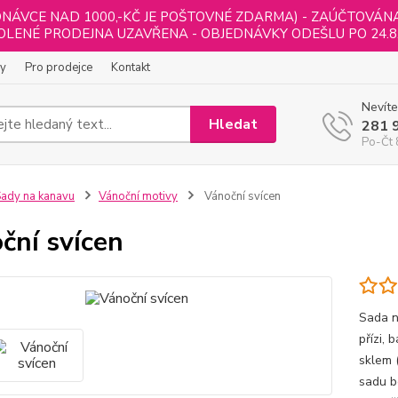
NÁVCE NAD 1000,-KČ JE POŠTOVNÉ ZDARMA) - ZAÚČTOVÁNA B
LENÉ PRODEJNA UZAVŘENA - OBJEDNÁVKY ODEŠLU PO 24.8
ly
Pro prodejce
Kontakt
Nevíte
Hledat
281 
Po-Čt 
ady na kanavu
Vánoční motivy
Vánoční svícen
ční svícen
Sada n
přízi,
sklem 
sadu b