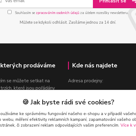
Přihlásit se
Souhlasím se
zpracováním osobních údajů
za účelem rozesílky newsletteru.
Můžete se kdykoli odhlásit. Zasíláme jednou za 14 dní.
 kterých prodáváme
Kde nás najdete
žím se můžete setkat na
Adresa prodejny:
 trzích, které jsou pořádány
Praha 9, Sokolovská 276/1605
oka.
🍪 Jak byste rádi své cookies?
v blízkosti stanice Metra B -
Českomoravská
používáme ke správnému fungování našeho e-shopu a v případě vašeho
k o webu, měření efektivity reklamních kampaní, zapamatování vašeho o
 stránek, či zobrazení reklam odpovídajících vašim preferencím.
Více k v