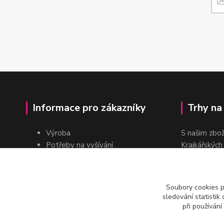
Informace pro zákazníky
Trhy na
Výroba
S našim zbo
Potřeby na vyšívání
Krajkářských
Pro školy
dvakrát do r
Pro prodejce
E-shop
Soubory cookies 
Katalogy a ceníky
sledování statisti
Kontakt
při používání