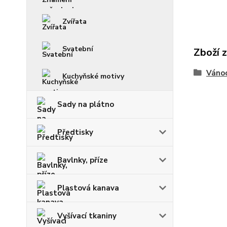
Zvířata
Svatební
Zboží 
Váno
Kuchyňské motivy
Sady na plátno
Předtisky
Bavlnky, příze
Plastová kanava
Vyšívací tkaniny