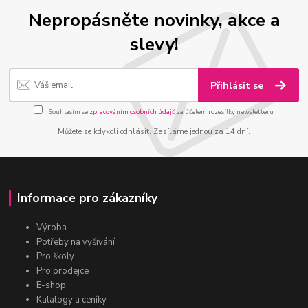
Nepropásněte novinky, akce a
slevy!
Přihlásit se
Souhlasím se
zpracováním osobních údajů
za účelem rozesílky newsletteru.
Můžete se kdykoli odhlásit. Zasíláme jednou za 14 dní.
Informace pro zákazníky
Výroba
Potřeby na vyšívání
Pro školy
Pro prodejce
E-shop
Katalogy a ceníky