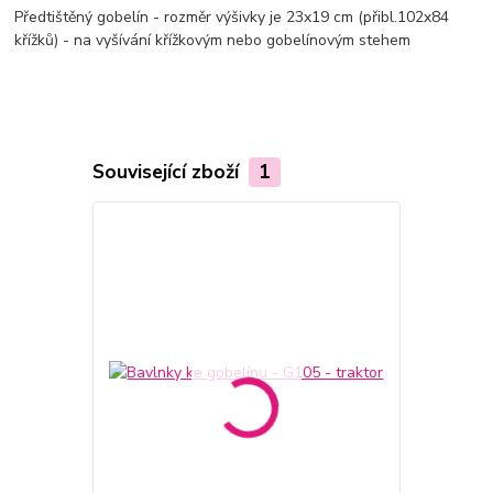
Předtištěný gobelín - rozměr výšivky je 23x19 cm (přibl.102x84
křížků) - na vyšívání křížkovým nebo gobelínovým stehem
Související zboží
1