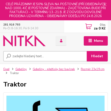
CELÉ PRÁZDNINY JE 50% SLEVA NA POŠTOVNÉ (PŘÍ OBJEDNÁVCE
NAD 1000,-KČ JE POŠTOVNÉ ZDARMA) - ZAÚČTOVÁNA BUDE PŘI
FAKTURACI - V TERMÍNU 13.-21.8. JE Z DŮVODU DOVOLENÉ
PRODEJNA UZAVŘENA - OBJEDNÁVKY ODEŠLU PO 24.8.2026
0
ks
281 916 793
za
0 Kč
Po-Čt 8-16:30, Pá 8-14:30
Menu
Hledat
Úvod
Gobelíny
Gobelíny - předtisky bez bavlnek
Rozměr 23x19 cm
Traktor
Traktor