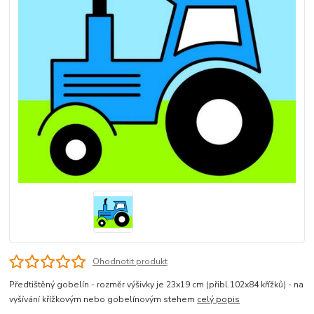
Ohodnotit produkt
Předtištěný gobelín - rozměr výšivky je 23x19 cm (přibl.102x84 křížků) - na
vyšívání křížkovým nebo gobelínovým stehem
celý popis