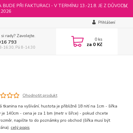
UDE PŘI FAKTURACI - V TERMÍNU 13.-21.8. JE Z DŮVODU
.2026
Přihlášení
 si rady? Zavolejte.
0
ks
916 793
za
0 Kč
8-16:30, Pá 8-14:30
Ohodnotit produkt
tkanina na vyšívání, hustota je přibližně 18 nití na 1cm - šířka
y je 140cm - cena je za 1 bm (metr v šířce) - pokud chcete
rozměr, napište to do poznámky pro obchod (šířka musí být
ána).
celý popis