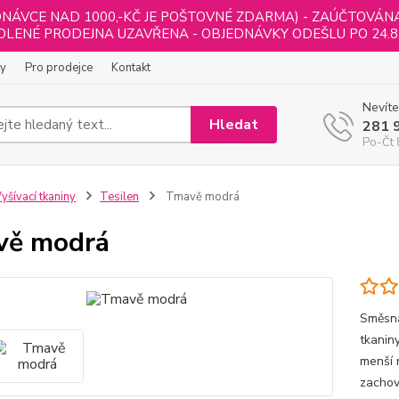
NÁVCE NAD 1000,-KČ JE POŠTOVNÉ ZDARMA) - ZAÚČTOVÁNA B
LENÉ PRODEJNA UZAVŘENA - OBJEDNÁVKY ODEŠLU PO 24.8
ly
Pro prodejce
Kontakt
Nevíte
Hledat
281 
Po-Čt 
yšívací tkaniny
Tesilen
Tmavě modrá
vě modrá
Směsná 
tkanin
menší 
zachov