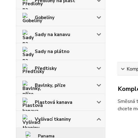
Předlohy na plast
Gobelíny
Sady na kanavu
Sady na plátno
Předtisky
Kompl
Bavlnky, příze
Komple
Směsná tk
Plastová kanava
chcete me
Vyšívací tkaniny
Panama