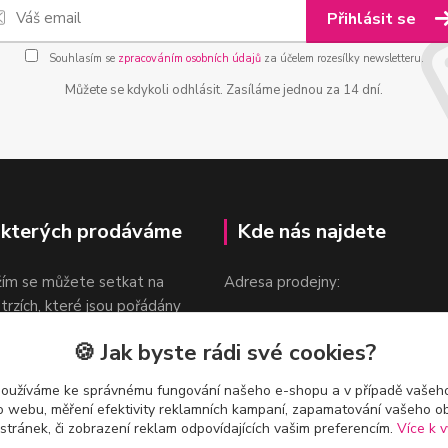
Přihlásit se
Souhlasím se
zpracováním osobních údajů
za účelem rozesílky newsletteru.
Můžete se kdykoli odhlásit. Zasíláme jednou za 14 dní.
 kterých prodáváme
Kde nás najdete
žím se můžete setkat na
Adresa prodejny:
 trzích, které jsou pořádány
Praha 9, Sokolovská 276/1605
oka.
🍪 Jak byste rádi své cookies?
v blízkosti stanice Metra B -
Českomoravská
používáme ke správnému fungování našeho e-shopu a v případě vašeho
k o webu, měření efektivity reklamních kampaní, zapamatování vašeho o
 stránek, či zobrazení reklam odpovídajících vašim preferencím.
Více k v