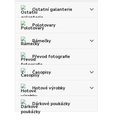
Ostatní galanterie
Polotovary
Rámečky
Převod fotografie
Časopisy
Hotové výrobky
Dárkové poukázky