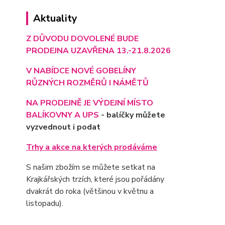
Aktuality
Z DŮVODU DOVOLENÉ BUDE
PRODEJNA UZAVŘENA 13.-21.8.2026
V NABÍDCE NOVÉ GOBELÍNY
RŮZNÝCH ROZMĚRŮ I NÁMĚTŮ
NA PRODEJNĚ JE VÝD
EJNÍ MÍSTO
BALÍKOVNY A UPS
- balíčky můžete
vyzvednout i podat
Trhy a akce na kterých prodáváme
S našim zbožím se můžete setkat na
Krajkářských trzích, které jsou pořádány
dvakrát do roka (většinou v květnu a
listopadu).