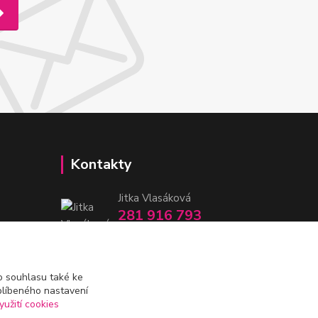
Kontakty
Jitka Vlasáková
281 916 793
Po-Čt 8-16:30, Pá 8-14:30
nitka@nitka.cz
 souhlasu také ke
blíbeného nastavení
yužití cookies