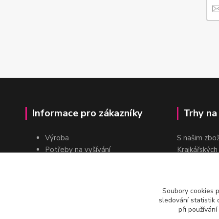
Informace pro zákazníky
Trhy na
Výroba
S našim zbo
Potřeby na vyšívání
Krajkářských
Pro školy
dvakrát do r
Pro prodejce
E-shop
Soubory cookies 
Katalogy a ceníky
sledování statisti
Kontakt
při používání