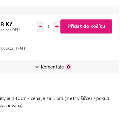
8 Kč
Přidat do košíku
 Kč
bez DPH
roduktu:
T-MT
Komentáře
0
niny je 140cm - cena je za 1 bm (metr v šířce) - pokud
zachována).