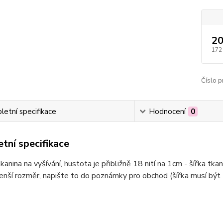
20
172
Číslo p
etní specifikace
Hodnocení
0
tní specifikace
anina na vyšívání, hustota je přibližně 18 nití na 1cm - šířka tka
nší rozměr, napište to do poznámky pro obchod (šířka musí být 