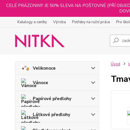
CELÉ PRÁZDNINY JE 50% SLEVA NA POŠTOVNÉ (PŘÍ OBJED
DOVO
Katalogy a ceníky
Výroba
Potřeby na ruční práce
Pro ško
Úvod
V
Velikonoce
Tma
Vánoce
Papírové předlohy
Látkové předlohy