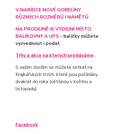
V NABÍDCE NOVÉ GOBELÍNY
RŮZNÝCH ROZMĚRŮ I NÁMĚTŮ
NA PRODEJNĚ JE VÝD
EJNÍ MÍSTO
BALÍKOVNY A UPS
- balíčky můžete
vyzvednout i podat
Trhy a akce na kterých prodáváme
S našim zbožím se můžete setkat na
Krajkářských trzích, které jsou pořádány
dvakrát do roka (většinou v květnu a
listopadu).
Facebook