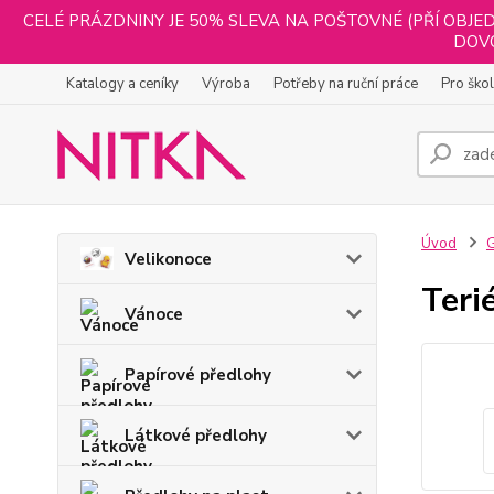
CELÉ PRÁZDNINY JE 50% SLEVA NA POŠTOVNÉ (PŘÍ OBJED
DOVO
Katalogy a ceníky
Výroba
Potřeby na ruční práce
Pro ško
Úvod
G
Velikonoce
Teri
Vánoce
Papírové předlohy
Látkové předlohy