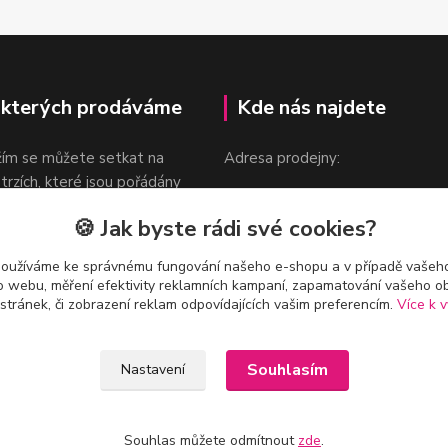
 kterých prodáváme
Kde nás najdete
žím se můžete setkat na
Adresa prodejny:
 trzích, které jsou pořádány
Praha 9, Sokolovská 276/1605
oka.
🍪 Jak byste rádi své cookies?
v blízkosti stanice Metra B -
Českomoravská
používáme ke správnému fungování našeho e-shopu a v případě vašeho
k o webu, měření efektivity reklamních kampaní, zapamatování vašeho o
 stránek, či zobrazení reklam odpovídajících vašim preferencím.
Více k v
Souhlasím
Nastavení
Souhlas můžete odmítnout
zde
.