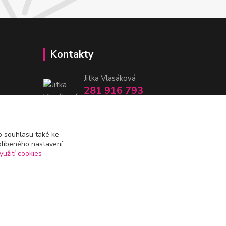
Kontakty
Jitka Vlasáková
281 916 793
Po-Čt 8-16:30, Pá 8-14:30
nitka@nitka.cz
 souhlasu také ke
blíbeného nastavení
yužití cookies
Vytvořeno na
Eshop-rychle.cz