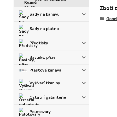
Zboží 
Sady na kanavu
Gobel
Sady na plátno
Předtisky
Bavlnky, příze
Plastová kanava
Vyšívací tkaniny
Ostatní galanterie
Polotovary