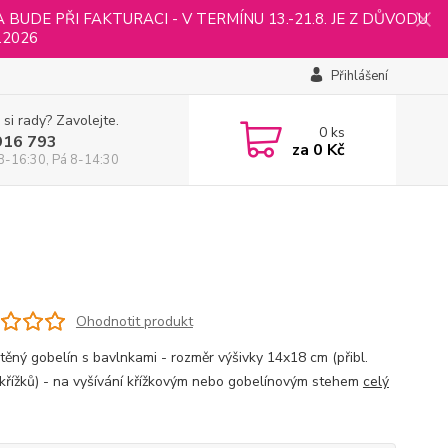
UDE PŘI FAKTURACI - V TERMÍNU 13.-21.8. JE Z DŮVODU
.2026
Přihlášení
 si rady? Zavolejte.
0
ks
916 793
za
0 Kč
8-16:30, Pá 8-14:30
Ohodnotit produkt
štěný gobelín s bavlnkami - rozměr výšivky 14x18 cm (přibl.
křížků) - na vyšívání křížkovým nebo gobelínovým stehem
celý