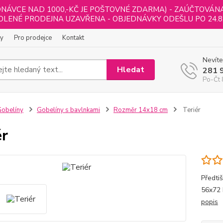
NÁVCE NAD 1000,-KČ JE POŠTOVNÉ ZDARMA) - ZAÚČTOVÁNA B
LENÉ PRODEJNA UZAVŘENA - OBJEDNÁVKY ODEŠLU PO 24.8
ly
Pro prodejce
Kontakt
Nevíte
Hledat
281 
Po-Čt 
obelíny
Gobelíny s bavlnkami
Rozměr 14x18 cm
Teriér
ér
Předti
56x72 
popis