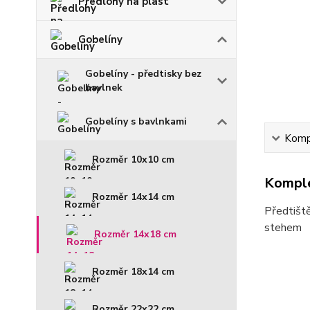
Předlohy na plast
Gobelíny
Gobelíny - předtisky bez
bavlnek
Gobelíny s bavlnkami
Kompl
Rozměr 10x10 cm
Komple
Rozměr 14x14 cm
Předtiště
stehem
Rozměr 14x18 cm
Rozměr 18x14 cm
Rozměr 22x22 cm