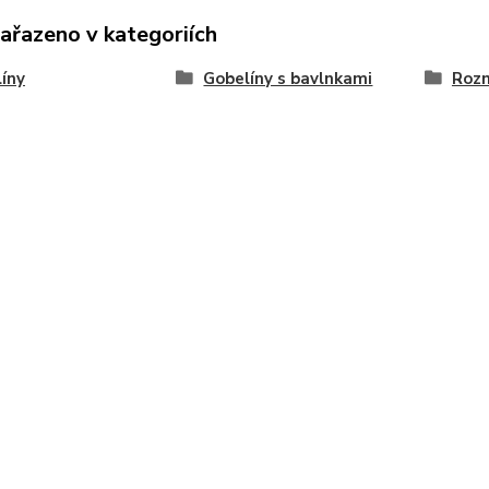
zařazeno v kategoriích
íny
Gobelíny s bavlnkami
Roz