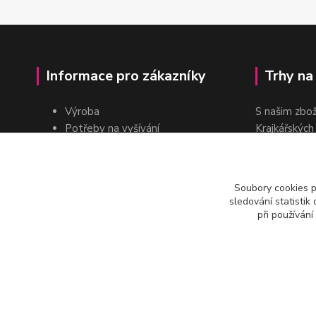
Informace pro zákazníky
Trhy na
Výroba
S našim zbo
Potřeby na vyšívání
Krajkářských
Pro školy
dvakrát do r
Pro prodejce
E-shop
Soubory cookies 
Katalogy a ceníky
sledování statisti
Kontakt
při používání