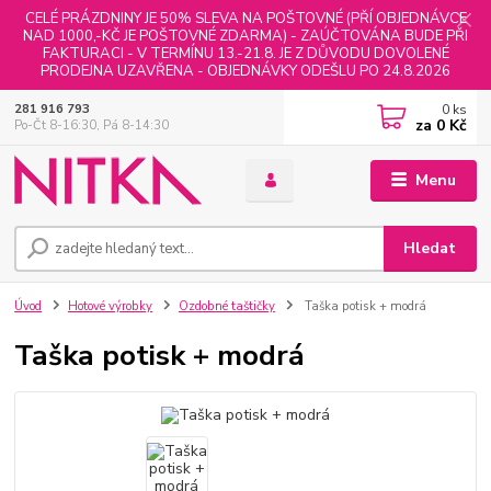
CELÉ PRÁZDNINY JE 50% SLEVA NA POŠTOVNÉ (PŘÍ OBJEDNÁVCE
NAD 1000,-KČ JE POŠTOVNÉ ZDARMA) - ZAÚČTOVÁNA BUDE PŘI
FAKTURACI - V TERMÍNU 13.-21.8. JE Z DŮVODU DOVOLENÉ
PRODEJNA UZAVŘENA - OBJEDNÁVKY ODEŠLU PO 24.8.2026
0
ks
281 916 793
za
0 Kč
Po-Čt 8-16:30, Pá 8-14:30
Menu
Hledat
Úvod
Hotové výrobky
Ozdobné taštičky
Taška potisk + modrá
Taška potisk + modrá