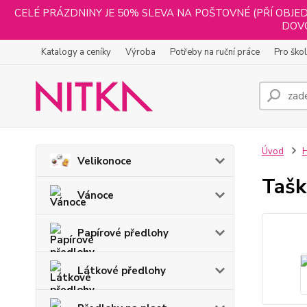
CELÉ PRÁZDNINY JE 50% SLEVA NA POŠTOVNÉ (PŘÍ OBJED
DOVO
Katalogy a ceníky
Výroba
Potřeby na ruční práce
Pro ško
Úvod
H
Velikonoce
Tašk
Vánoce
Papírové předlohy
Látkové předlohy