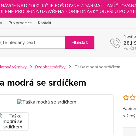
NÁVCE NAD 1000,-KČ JE POŠTOVNÉ ZDARMA) - ZAÚČTOVÁNA B
LENÉ PRODEJNA UZAVŘENA - OBJEDNÁVKY ODEŠLU PO 24.8
ly
Pro prodejce
Kontakt
Nevíte
Hledat
281 
Po-Čt 
otové výrobky
Ozdobné taštičky
Taška modrá se srdíčkem
a modrá se srdíčkem
Papírov
ražený