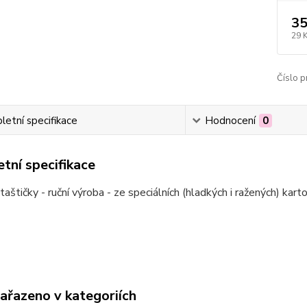
35
29 
Číslo p
etní specifikace
Hodnocení
0
tní specifikace
taštičky - ruční výroba - ze speciálních (hladkých i ražených) kart
zařazeno v kategoriích