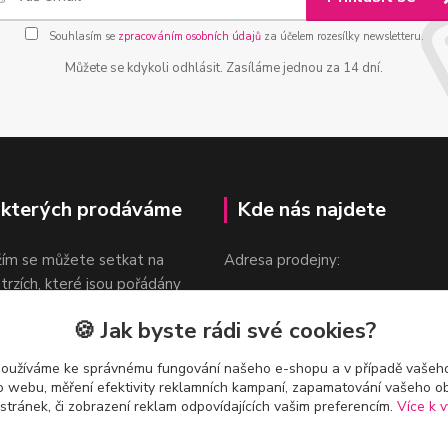
Souhlasím se
zpracováním osobních údajů
za účelem rozesílky newsletteru.
Můžete se kdykoli odhlásit. Zasíláme jednou za 14 dní.
 kterých prodáváme
Kde nás najdete
žím se můžete setkat na
Adresa prodejny:
 trzích, které jsou pořádány
Praha 9, Sokolovská 276/1605
oka.
🍪 Jak byste rádi své cookies?
v blízkosti stanice Metra B -
Českomoravská
používáme ke správnému fungování našeho e-shopu a v případě vašeho
k o webu, měření efektivity reklamních kampaní, zapamatování vašeho o
 stránek, či zobrazení reklam odpovídajících vašim preferencím.
Více k v