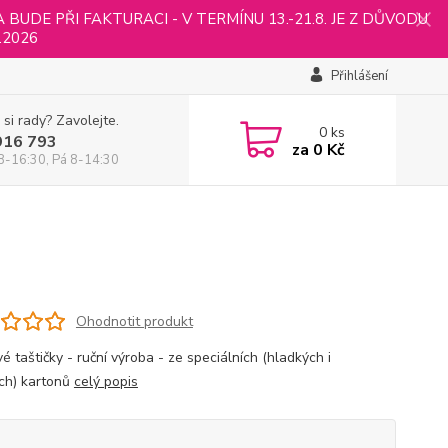
UDE PŘI FAKTURACI - V TERMÍNU 13.-21.8. JE Z DŮVODU
.2026
Přihlášení
 si rady? Zavolejte.
0
ks
916 793
za
0 Kč
8-16:30, Pá 8-14:30
Ohodnotit produkt
é taštičky - ruční výroba - ze speciálních (hladkých i
ch) kartonů
celý popis