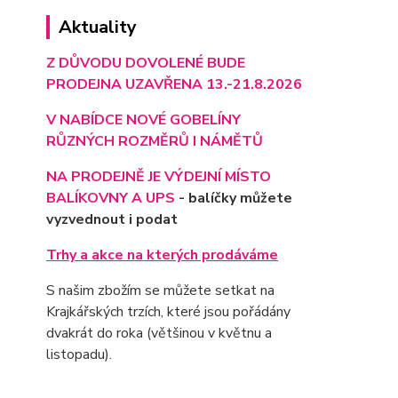
Aktuality
Z DŮVODU DOVOLENÉ BUDE
PRODEJNA UZAVŘENA 13.-21.8.2026
V NABÍDCE NOVÉ GOBELÍNY
RŮZNÝCH ROZMĚRŮ I NÁMĚTŮ
NA PRODEJNĚ JE VÝD
EJNÍ MÍSTO
BALÍKOVNY A UPS
- balíčky můžete
vyzvednout i podat
Trhy a akce na kterých prodáváme
S našim zbožím se můžete setkat na
Krajkářských trzích, které jsou pořádány
dvakrát do roka (většinou v květnu a
listopadu).