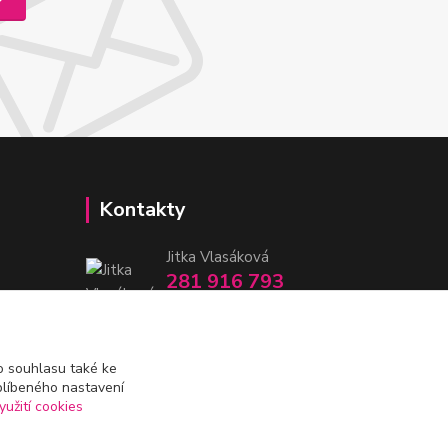
Kontakty
Jitka Vlasáková
281 916 793
Po-Čt 8-16:30, Pá 8-14:30
nitka@nitka.cz
 souhlasu také ke
blíbeného nastavení
yužití cookies