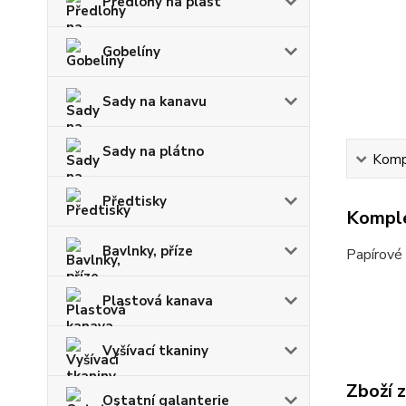
Předlohy na plast
Gobelíny
Sady na kanavu
Sady na plátno
Kompl
Předtisky
Komple
Bavlnky, příze
Papírové 
Plastová kanava
Vyšívací tkaniny
Zboží 
Ostatní galanterie