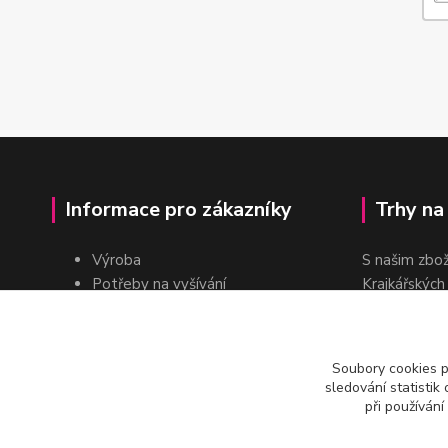
Informace pro zákazníky
Trhy na
Výroba
S našim zbo
Potřeby na vyšívání
Krajkářských
Pro školy
dvakrát do r
Pro prodejce
E-shop
Soubory cookies 
Katalogy a ceníky
sledování statisti
Kontakt
při používání