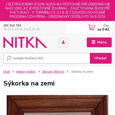
CELÉ PRÁZDNINY JE 50% SLEVA NA POŠTOVNÉ (PŘÍ OBJEDNÁVCE
NAD 1000,-KČ JE POŠTOVNÉ ZDARMA) - ZAÚČTOVÁNA BUDE PŘI
FAKTURACI - V TERMÍNU 13.-21.8. JE Z DŮVODU DOVOLENÉ
PRODEJNA UZAVŘENA - OBJEDNÁVKY ODEŠLU PO 24.8.2026
0
ks
281 916 793
za
0 Kč
Po-Čt 8-16:30, Pá 8-14:30
Menu
Hledat
Úvod
Hotové výrobky
Obrázky 8x8 cm
Sýkorka na zemi
Sýkorka na zemi