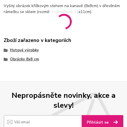
Vyšitý obrázek křížkovým stehem na kanavě (8x8cm) v dřevěném
rámečku se sklem (rozměr s rámečkem 11x11cm).
Zboží zařazeno v kategoriích
Hotové výrobky
Obrázky 8x8 cm
Nepropásněte novinky, akce a
slevy!
Přihlásit se