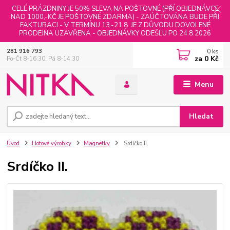
CELÉ PRÁZDNINY JE 50% SLEVA NA POŠTOVNÉ (PŘÍ OBJEDNÁVCE
NAD 1000,-KČ JE POŠTOVNÉ ZDARMA) - ZAÚČTOVÁNA BUDE PŘI
FAKTURACI - V TERMÍNU 13.-21.8. JE Z DŮVODU DOVOLENÉ
PRODEJNA UZAVŘENA - OBJEDNÁVKY ODEŠLU PO 24.8.2026
0
ks
281 916 793
za
0 Kč
Po-Čt 8-16:30, Pá 8-14:30
Menu
Hledat
Úvod
Hotové výrobky
Magnetky
Srdíčko II.
Srdíčko II.