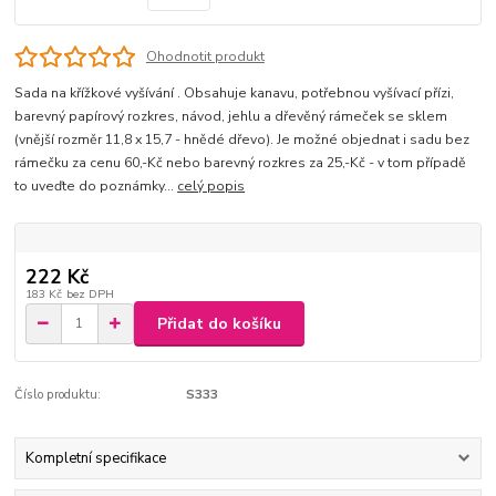
Ohodnotit produkt
Sada na křížkové vyšívání . Obsahuje kanavu, potřebnou vyšívací přízi,
barevný papírový rozkres, návod, jehlu a dřevěný rámeček se sklem
(vnější rozměr 11,8 x 15,7 - hnědé dřevo). Je možné objednat i sadu bez
rámečku za cenu 60,-Kč nebo barevný rozkres za 25,-Kč - v tom případě
to uveďte do poznámky...
celý popis
222 Kč
183 Kč
bez DPH
Přidat do košíku
Číslo produktu:
S333
Kompletní specifikace