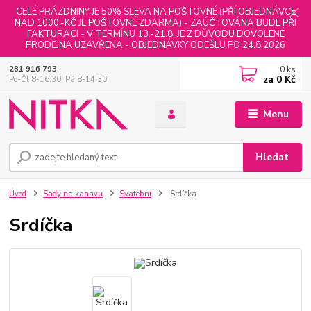
CELÉ PRÁZDNINY JE 50% SLEVA NA POŠTOVNÉ (PŘÍ OBJEDNÁVCE
NAD 1000,-KČ JE POŠTOVNÉ ZDARMA) - ZAÚČTOVÁNA BUDE PŘI
FAKTURACI - V TERMÍNU 13.-21.8. JE Z DŮVODU DOVOLENÉ
PRODEJNA UZAVŘENA - OBJEDNÁVKY ODEŠLU PO 24.8.2026
0
ks
281 916 793
za
0 Kč
Po-Čt 8-16:30, Pá 8-14:30
Menu
Hledat
Úvod
Sady na kanavu
Svatební
Srdíčka
Srdíčka