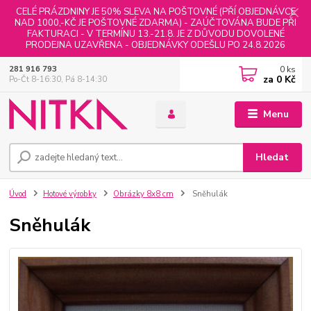
CELÉ PRÁZDNINY JE 50% SLEVA NA POŠTOVNÉ (PŘÍ OBJEDNÁVCE
NAD 1000,-KČ JE POŠTOVNÉ ZDARMA) - ZAÚČTOVÁNA BUDE PŘI
FAKTURACI - V TERMÍNU 13.-21.8. JE Z DŮVODU DOVOLENÉ
PRODEJNA UZAVŘENA - OBJEDNÁVKY ODEŠLU PO 24.8.2026
0
ks
281 916 793
za
0 Kč
Po-Čt 8-16:30, Pá 8-14:30
Menu
Hledat
Úvod
Hotové výrobky
Obrázky 8x8 cm
Sněhulák
Sněhulák