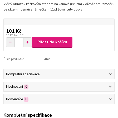
Vyšitý obrázek křížkovým stehem na kanavě (8x8cm) v dřevěném rámečku
se sklem (rozměr s rámečkem 11x11cm).
celý popis
101 Kč
83 Kč
bez DPH
Přidat do košíku
Číslo produktu:
462
Kompletní specifikace
Hodnocení
0
Komentáře
0
Kompletní specifikace