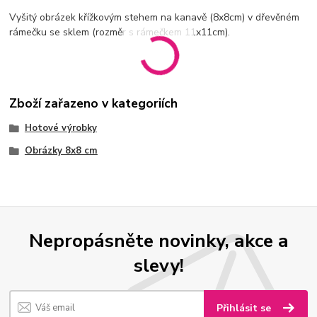
Vyšitý obrázek křížkovým stehem na kanavě (8x8cm) v dřevěném
rámečku se sklem (rozměr s rámečkem 11x11cm).
Zboží zařazeno v kategoriích
Hotové výrobky
Obrázky 8x8 cm
Nepropásněte novinky, akce a
slevy!
Přihlásit se