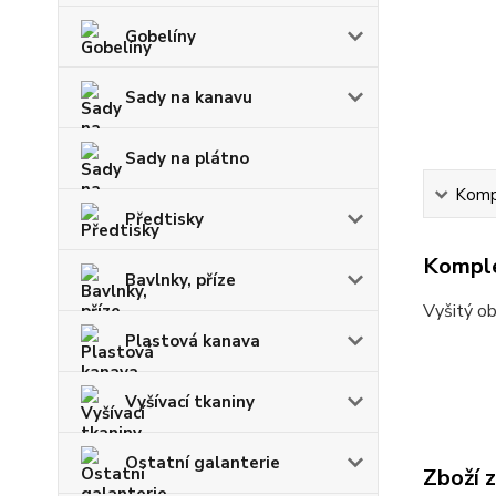
Gobelíny
Sady na kanavu
Sady na plátno
Kompl
Předtisky
Komple
Bavlnky, příze
Vyšitý ob
Plastová kanava
Vyšívací tkaniny
Ostatní galanterie
Zboží 