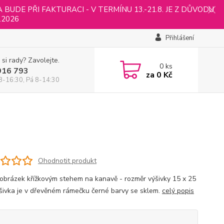
UDE PŘI FAKTURACI - V TERMÍNU 13.-21.8. JE Z DŮVODU
.2026
Přihlášení
 si rady? Zavolejte.
0
ks
916 793
za
0 Kč
8-16:30, Pá 8-14:30
Ohodnotit produkt
 obrázek křížkovým stehem na kanavě - rozměr výšivky 15 x 25
šivka je v dřevěném rámečku černé barvy se sklem.
celý popis