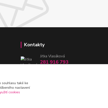
Kontakty
Jitka Vlasáková
281 916 793
Po-Čt 8-16:30, Pá 8-14:30
nitka@nitka.cz
 souhlasu také ke
blíbeného nastavení
yužití cookies