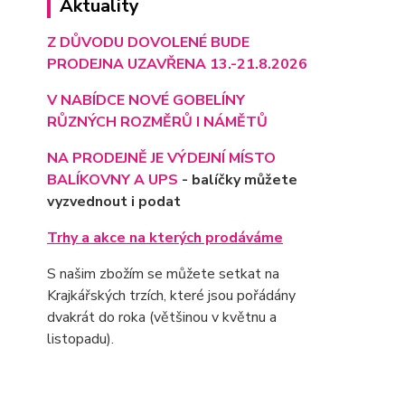
Aktuality
Z DŮVODU DOVOLENÉ BUDE
PRODEJNA UZAVŘENA 13.-21.8.2026
V NABÍDCE NOVÉ GOBELÍNY
RŮZNÝCH ROZMĚRŮ I NÁMĚTŮ
NA PRODEJNĚ JE VÝD
EJNÍ MÍSTO
BALÍKOVNY A UPS
- balíčky můžete
vyzvednout i podat
Trhy a akce na kterých prodáváme
S našim zbožím se můžete setkat na
Krajkářských trzích, které jsou pořádány
dvakrát do roka (většinou v květnu a
listopadu).