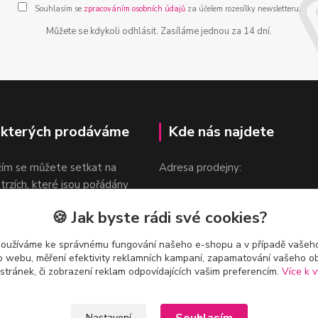
Souhlasím se
zpracováním osobních údajů
za účelem rozesílky newsletteru.
Můžete se kdykoli odhlásit. Zasíláme jednou za 14 dní.
 kterých prodáváme
Kde nás najdete
žím se můžete setkat na
Adresa prodejny:
 trzích, které jsou pořádány
Praha 9, Sokolovská 276/1605
oka.
🍪 Jak byste rádi své cookies?
v blízkosti stanice Metra B -
Českomoravská
používáme ke správnému fungování našeho e-shopu a v případě vašeho
k o webu, měření efektivity reklamních kampaní, zapamatování vašeho o
 stránek, či zobrazení reklam odpovídajících vašim preferencím.
Více k v
Nastavení