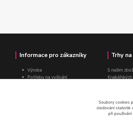
Informace pro zákazníky
Trhy na
Výroba
S našim zbo
Potřeby na vyšívání
Krajkářských
Pro školy
dvakrát do r
Pro prodejce
E-shop
Soubory cookies 
Katalogy a ceníky
sledování statisti
Kontakt
při používání