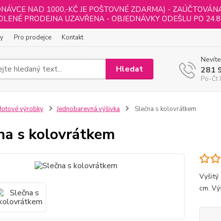
NÁVCE NAD 1000,-KČ JE POŠTOVNÉ ZDARMA) - ZAÚČTOVÁNA B
LENÉ PRODEJNA UZAVŘENA - OBJEDNÁVKY ODEŠLU PO 24.8
ly
Pro prodejce
Kontakt
Nevíte
Hledat
281 
Po-Čt 
otové výrobky
Jednobarevná výšivka
Slečna s kolovrátkem
na s kolovrátkem
Vyšitý
cm. Vý