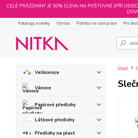
CELÉ PRÁZDNINY JE 50% SLEVA NA POŠTOVNÉ (PŘÍ OBJED
DOVO
Katalogy a ceníky
Výroba
Potřeby na ruční práce
Pro ško
Úvod
H
Velikonoce
Sleč
Vánoce
Papírové předlohy
Látkové předlohy
Předlohy na plast