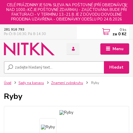
CELÉ PRÁZDNINY JE 50% SLEVA NA POŠTOVNÉ (PŘÍ OBJEDNÁVCE
NAD 1000,-KČ JE POŠTOVNÉ ZDARMA) - ZAÚČTOVÁNA BUDE PŘI
FAKTURACI - V TERMÍNU 13.-21.8. JE Z DŮVODU DOVOLENÉ
PRODEJNA UZAVŘENA - OBJEDNÁVKY ODEŠLU PO 24.8.2026
0
ks
281 916 793
za
0 Kč
Po-Čt 8-16:30, Pá 8-14:30
Menu
Hledat
Úvod
Sady na kanavu
Znamení zvěrokruhu
Ryby
Ryby