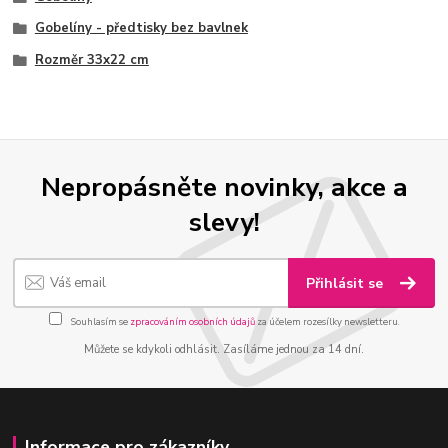
Gobelíny - předtisky bez bavlnek
Rozměr 33x22 cm
Nepropásněte novinky, akce a
slevy!
Přihlásit se
Souhlasím se
zpracováním osobních údajů
za účelem rozesílky newsletteru.
Můžete se kdykoli odhlásit. Zasíláme jednou za 14 dní.
Informace pro zákazníky