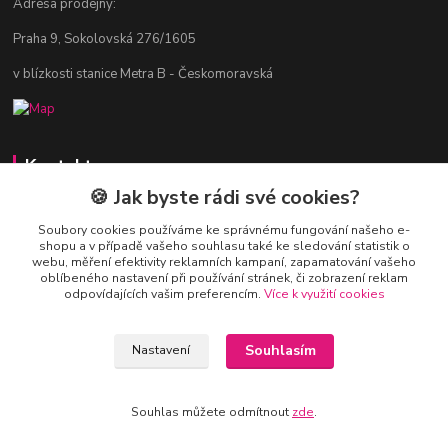
Adresa prodejny:
Praha 9, Sokolovská 276/1605
v blízkosti stanice Metra B - Českomoravská
Kontakty
🍪 Jak byste rádi své cookies?
Jitka Vlasáková
281 916 793
Soubory cookies používáme ke správnému fungování našeho e-
shopu a v případě vašeho souhlasu také ke sledování statistik o
Po-Čt 8-16:30, Pá 8-14:30
webu, měření efektivity reklamních kampaní, zapamatování vašeho
oblíbeného nastavení při používání stránek, či zobrazení reklam
nitka@nitka.cz
odpovídajících vašim preferencím.
Více k využití cookies
Souhlasím
Nastavení
Souhlas můžete odmítnout
zde
.
Vytvořeno na
Eshop-rychle.cz