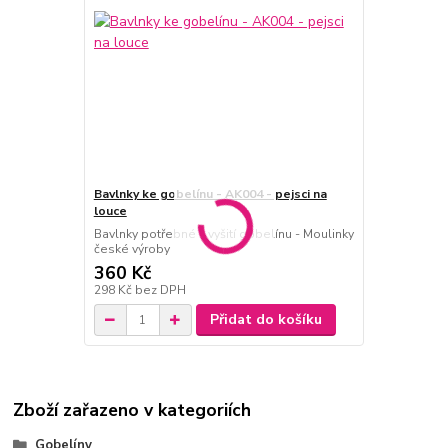
Bavlnky ke gobelínu - AK004 - pejsci na
louce
Bavlnky potřebné k vyšití gobelínu - Moulinky
české výroby
360 Kč
298 Kč
bez DPH
Přidat do košíku
Zboží zařazeno v kategoriích
Gobelíny