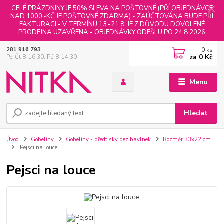
CELÉ PRÁZDNINY JE 50% SLEVA NA POŠTOVNÉ (PŘÍ OBJEDNÁVCE
NAD 1000,-KČ JE POŠTOVNÉ ZDARMA) - ZAÚČTOVÁNA BUDE PŘI
FAKTURACI - V TERMÍNU 13.-21.8. JE Z DŮVODU DOVOLENÉ
PRODEJNA UZAVŘENA - OBJEDNÁVKY ODEŠLU PO 24.8.2026
0
ks
281 916 793
za
0 Kč
Po-Čt 8-16:30, Pá 8-14:30
Menu
Hledat
Úvod
Gobelíny
Gobelíny - předtisky bez bavlnek
Rozměr 33x22 cm
Pejsci na louce
Pejsci na louce