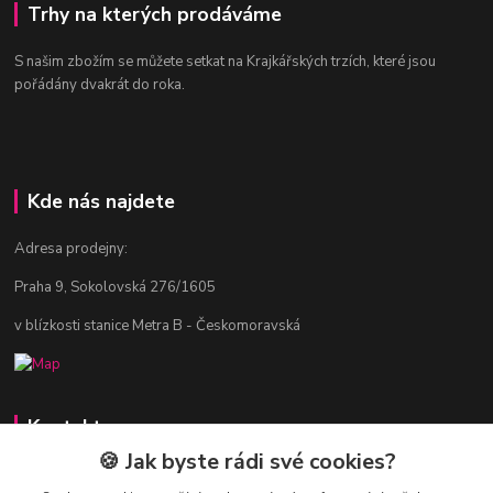
Trhy na kterých prodáváme
S našim zbožím se můžete setkat na Krajkářských trzích, které jsou
pořádány dvakrát do roka.
Kde nás najdete
Adresa prodejny:
Praha 9, Sokolovská 276/1605
v blízkosti stanice Metra B - Českomoravská
Kontakty
🍪 Jak byste rádi své cookies?
Jitka Vlasáková