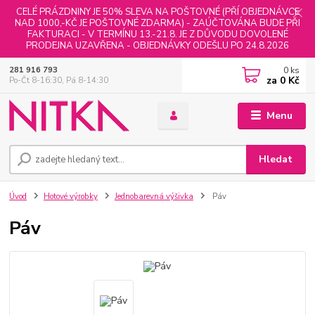
CELÉ PRÁZDNINY JE 50% SLEVA NA POŠTOVNÉ (PŘÍ OBJEDNÁVCE
NAD 1000,-KČ JE POŠTOVNÉ ZDARMA) - ZAÚČTOVÁNA BUDE PŘI
FAKTURACI - V TERMÍNU 13.-21.8. JE Z DŮVODU DOVOLENÉ
PRODEJNA UZAVŘENA - OBJEDNÁVKY ODEŠLU PO 24.8.2026
0
ks
281 916 793
za
0 Kč
Po-Čt 8-16:30, Pá 8-14:30
Menu
Hledat
Úvod
Hotové výrobky
Jednobarevná výšivka
Páv
Páv