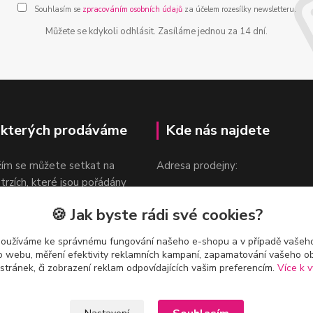
Souhlasím se
zpracováním osobních údajů
za účelem rozesílky newsletteru.
Můžete se kdykoli odhlásit. Zasíláme jednou za 14 dní.
 kterých prodáváme
Kde nás najdete
žím se můžete setkat na
Adresa prodejny:
 trzích, které jsou pořádány
Praha 9, Sokolovská 276/1605
oka.
🍪 Jak byste rádi své cookies?
v blízkosti stanice Metra B -
Českomoravská
používáme ke správnému fungování našeho e-shopu a v případě vašeho
k o webu, měření efektivity reklamních kampaní, zapamatování vašeho o
 stránek, či zobrazení reklam odpovídajících vašim preferencím.
Více k v