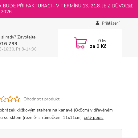
UDE PŘI FAKTURACI - V TERMÍNU 13.-21.8. JE Z DŮVODU
.2026
Přihlášení
 si rady? Zavolejte.
0
ks
916 793
za
0 Kč
8-16:30, Pá 8-14:30
Ohodnotit produkt
 obrázek křížkovým stehem na kanavě (8x8cm) v dřevěném
u se sklem (rozměr s rámečkem 11x11cm).
celý popis