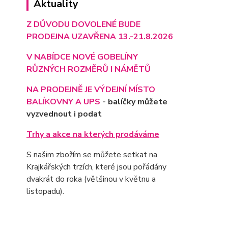
Aktuality
Z DŮVODU DOVOLENÉ BUDE
PRODEJNA UZAVŘENA 13.-21.8.2026
V NABÍDCE NOVÉ GOBELÍNY
RŮZNÝCH ROZMĚRŮ I NÁMĚTŮ
NA PRODEJNĚ JE VÝD
EJNÍ MÍSTO
BALÍKOVNY A UPS
- balíčky můžete
vyzvednout i podat
Trhy a akce na kterých prodáváme
S našim zbožím se můžete setkat na
Krajkářských trzích, které jsou pořádány
dvakrát do roka (většinou v květnu a
listopadu).