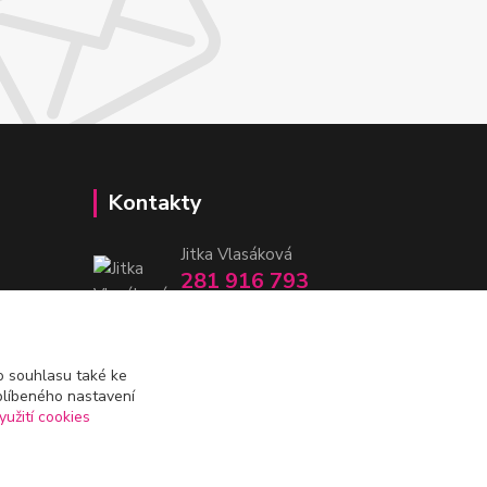
Kontakty
Jitka Vlasáková
281 916 793
Po-Čt 8-16:30, Pá 8-14:30
nitka@nitka.cz
 souhlasu také ke
blíbeného nastavení
yužití cookies