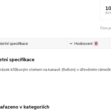
10
83 
Číslo p
etní specifikace
Hodnocení
0
tní specifikace
brázek křížkovým stehem na kanavě (8x8cm) v dřevěném rámeč
zařazeno v kategoriích