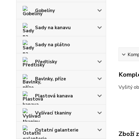
Gobelíny
Sady na kanavu
Sady na plátno
Kompl
Předtisky
Komple
Bavlnky, příze
Vyšitý o
Plastová kanava
Vyšívací tkaniny
Ostatní galanterie
Zboží 