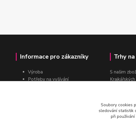
Informace pro zákazníky
Trhy na
Výroba
S našim zbo
Potřeby na vyšívání
Krajkářských
Pro školy
dvakrát do r
Pro prodejce
E-shop
Soubory cookies 
Katalogy a ceníky
sledování statisti
Kontakt
při používání