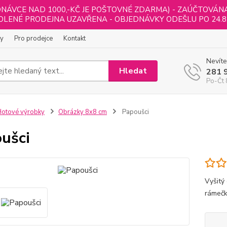
NÁVCE NAD 1000,-KČ JE POŠTOVNÉ ZDARMA) - ZAÚČTOVÁNA B
LENÉ PRODEJNA UZAVŘENA - OBJEDNÁVKY ODEŠLU PO 24.8
ly
Pro prodejce
Kontakt
Nevíte
Hledat
281 
Po-Čt 
otové výrobky
Obrázky 8x8 cm
Papoušci
ušci
Vyšitý
rámečk