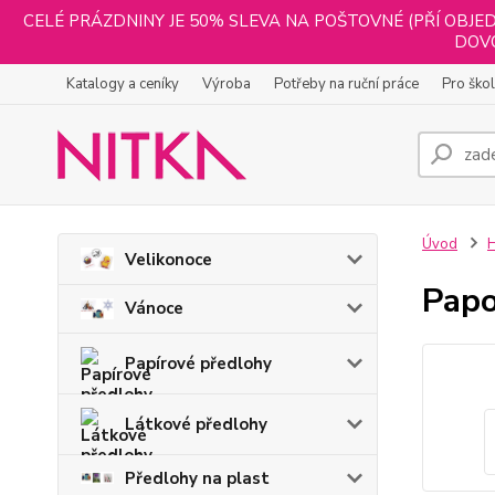
CELÉ PRÁZDNINY JE 50% SLEVA NA POŠTOVNÉ (PŘÍ OBJED
DOVO
Katalogy a ceníky
Výroba
Potřeby na ruční práce
Pro ško
Úvod
H
Velikonoce
Papo
Vánoce
Papírové předlohy
Látkové předlohy
Předlohy na plast