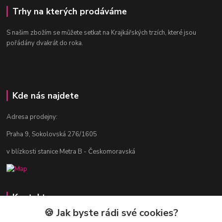
Trhy na kterých prodáváme
S našim zbožím se můžete setkat na Krajkářských trzích, které jsou
pořádány dvakrát do roka.
Kde nás najdete
Adresa prodejny:
Praha 9, Sokolovská 276/1605
v blízkosti stanice Metra B - Českomoravská
Kontakty
🍪 Jak byste rádi své cookies?
Jitka Vlasáková