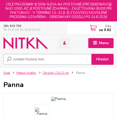
CELÉ PRÁZDNINY JE 50% SLEVA NA POŠTOVNÉ (PŘÍ OBJEDNÁVCE
NAD 1000,-KČ JE POŠTOVNÉ ZDARMA) - ZAÚČTOVÁNA BUDE PŘI
FAKTURACI - V TERMÍNU 13.-21.8. JE Z DŮVODU DOVOLENÉ
PRODEJNA UZAVŘENA - OBJEDNÁVKY ODEŠLU PO 24.8.2026
0
ks
281 916 793
za
0 Kč
Po-Čt 8-16:30, Pá 8-14:30
Menu
Hledat
Úvod
Hotové výrobky
Obrázky 12x13 cm
Panna
Panna