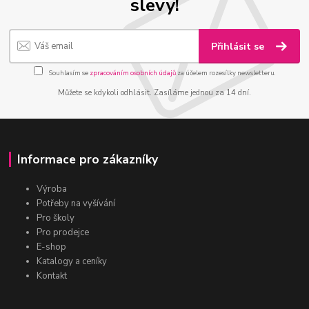
slevy!
Přihlásit se
Souhlasím se
zpracováním osobních údajů
za účelem rozesílky newsletteru.
Můžete se kdykoli odhlásit. Zasíláme jednou za 14 dní.
Informace pro zákazníky
Výroba
Potřeby na vyšívání
Pro školy
Pro prodejce
E-shop
Katalogy a ceníky
Kontakt