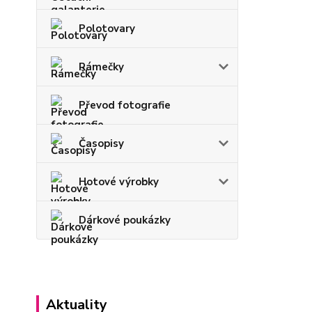
Polotovary
Rámečky
Převod fotografie
Časopisy
Hotové výrobky
Dárkové poukázky
Aktuality