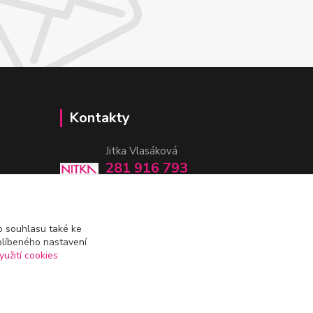
Kontakty
Jitka Vlasáková
281 916 793
Po-Čt 8-16:30, Pá 8-14:30
nitka@nitka.cz
 souhlasu také ke
blíbeného nastavení
yužití cookies