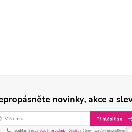
epropásněte novinky, akce a slev
Přihlásit se
Souhlasím se
zpracováním osobních údajů
za účelem rozesílky newsletteru.