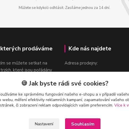
Můžete se kdykoli odhlásit. Zasíláme jednou za 14 dní.
 kterých prodáváme
Kde nás najdete
žím se můžete setkat na
Adresa prodejny:
 trzích, které jsou pořádány
Praha 9, Sokolovská 276/1605
oka.
🍪 Jak byste rádi své cookies?
v blízkosti stanice Metra B -
Českomoravská
používáme ke správnému fungování našeho e-shopu a v případě vašeho
k o webu, měření efektivity reklamních kampaní, zapamatování vašeho o
 stránek, či zobrazení reklam odpovídajících vašim preferencím.
Více k v
Souhlasím
Nastavení