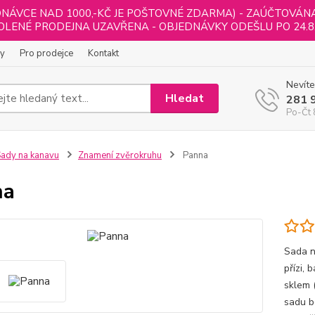
NÁVCE NAD 1000,-KČ JE POŠTOVNÉ ZDARMA) - ZAÚČTOVÁNA B
LENÉ PRODEJNA UZAVŘENA - OBJEDNÁVKY ODEŠLU PO 24.8
ly
Pro prodejce
Kontakt
Nevíte
Hledat
281 
Po-Čt 
ady na kanavu
Znamení zvěrokruhu
Panna
na
Sada n
přízi,
sklem 
sadu b