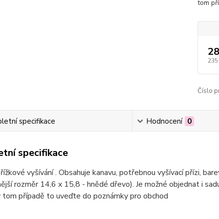
tom př
28
235
Číslo p
etní specifikace
Hodnocení
0
tní specifikace
řížkové vyšívání . Obsahuje kanavu, potřebnou vyšívací přízi, bar
ější rozměr 14,6 x 15,8 - hnědé dřevo). Je možné objednat i sa
 v tom případě to uveďte do poznámky pro obchod