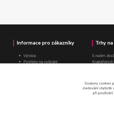
Informace pro zákazníky
Trhy na
Výroba
S našim zbo
Potřeby na vyšívání
Krajkářských
Pro školy
dvakrát do r
Pro prodejce
E-shop
Soubory cookies 
Katalogy a ceníky
sledování statisti
Kontakt
při používání