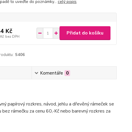
ípadě to uveďte do poznámky...
celý popis
4 Kč
Přidat do košíku
 Kč
bez DPH
roduktu:
S406
Komentáře
0
evný papírový rozkres, návod, jehlu a dřevěný rámeček se
du bez rámečku za cenu 60,-Kč nebo barevný rozkres za