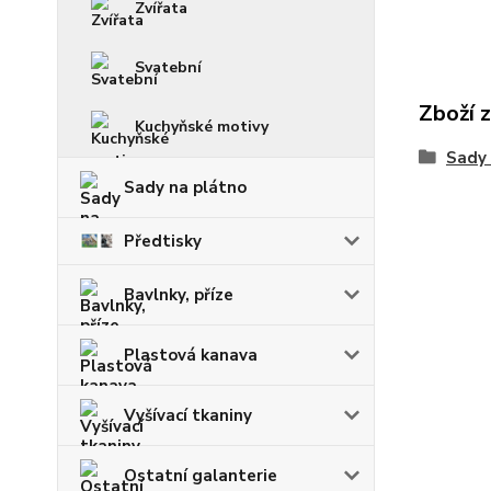
Zvířata
Svatební
Zboží 
Kuchyňské motivy
Sady
Sady na plátno
Předtisky
Bavlnky, příze
Plastová kanava
Vyšívací tkaniny
Ostatní galanterie