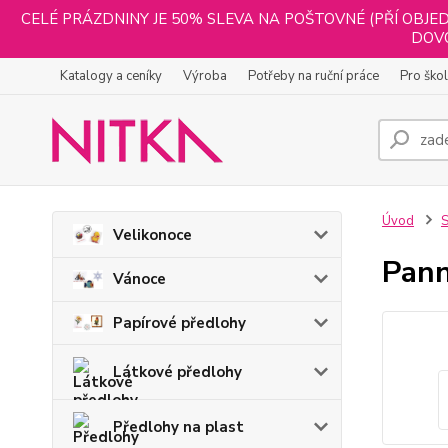
CELÉ PRÁZDNINY JE 50% SLEVA NA POŠTOVNÉ (PŘÍ OBJED
DOVO
Katalogy a ceníky
Výroba
Potřeby na ruční práce
Pro ško
Úvod
S
Velikonoce
Pan
Vánoce
Papírové předlohy
Látkové předlohy
Předlohy na plast