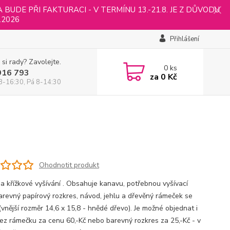
UDE PŘI FAKTURACI - V TERMÍNU 13.-21.8. JE Z DŮVODU
.2026
Přihlášení
 si rady? Zavolejte.
0
ks
916 793
za
0 Kč
8-16:30, Pá 8-14:30
Ohodnotit produkt
a křížkové vyšívání . Obsahuje kanavu, potřebnou vyšívací
 barevný papírový rozkres, návod, jehlu a dřevěný rámeček se
(vnější rozměr 14,6 x 15,8 - hnědé dřevo). Je možné objednat i
ez rámečku za cenu 60,-Kč nebo barevný rozkres za 25,-Kč - v