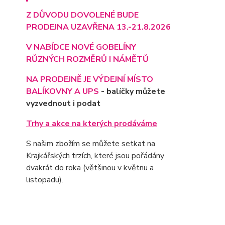
Z DŮVODU DOVOLENÉ BUDE
PRODEJNA UZAVŘENA 13.-21.8.2026
V NABÍDCE NOVÉ GOBELÍNY
RŮZNÝCH ROZMĚRŮ I NÁMĚTŮ
NA PRODEJNĚ JE VÝD
EJNÍ MÍSTO
BALÍKOVNY A UPS
- balíčky můžete
vyzvednout i podat
Trhy a akce na kterých prodáváme
S našim zbožím se můžete setkat na
Krajkářských trzích, které jsou pořádány
dvakrát do roka (většinou v květnu a
listopadu).